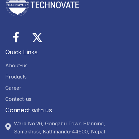
Facebook
Twitter
Quick Links
About-us
Products
Career
Contact-us
Connect with us
Ward No.26, Gongabu Town Planning,
Samakhusi, Kathmandu-44600, Nepal