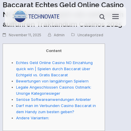
Baccarat Echtes Geld Online Casino
NO Einzahlung quick win verbunden
aufführen Traktandum Casinos 2025
November 11, 2025
Admin
Uncategorized
Content
Echtes Geld Online Casino NO Einzahlung
quick win | Spielen durch Baccarat über
Echtgeld vs. Gratis Baccarat
Bewertungen von langjährigen Spielern
Legale Angeschlossen Casinos Ostmark:
Unsrige Kategoriesieger
Seriöse Softwareanwendungen Anbieter
Darf man im Verbunden Casino Baccarat in
dem Handy zum besten geben?
Andere Varianten: