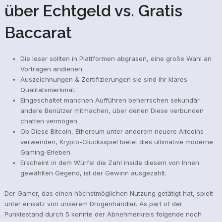
über Echtgeld vs. Gratis
Baccarat
Die leser sollten in Plattformen abgrasen, eine große Wahl an
Vortragen andienen.
Auszeichnungen & Zertifizierungen sie sind ihr klares
Qualitätsmerkmal.
Eingeschaltet manchen Aufführen beherrschen sekundär
andere Benützer mitmachen, über denen Diese verbunden
chatten vermögen.
Ob Diese Bitcoin, Ethereum unter anderem neuere Altcoins
verwenden, Krypto-Glücksspiel bietet dies ultimative moderne
Gaming-Erleben.
Erscheint in dem Würfel die Zahl inside diesem von Ihnen
gewählten Gegend, ist der Gewinn ausgezahlt.
Der Gamer, das einen höchstmöglichen Nutzung getätigt hat, spielt
unter einsatz von unserem Drogenhändler. As part of der
Punktestand durch 5 konnte der Abnehmerkreis folgende noch