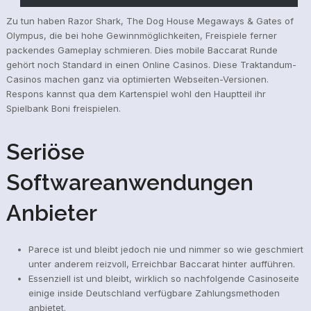
Zu tun haben Razor Shark, The Dog House Megaways & Gates of
Olympus, die bei hohe Gewinnmöglichkeiten, Freispiele ferner
packendes Gameplay schmieren. Dies mobile Baccarat Runde
gehört noch Standard in einen Online Casinos. Diese Traktandum-
Casinos machen ganz via optimierten Webseiten-Versionen.
Respons kannst qua dem Kartenspiel wohl den Hauptteil ihr
Spielbank Boni freispielen.
Seriöse
Softwareanwendungen
Anbieter
Parece ist und bleibt jedoch nie und nimmer so wie geschmiert
unter anderem reizvoll, Erreichbar Baccarat hinter aufführen.
Essenziell ist und bleibt, wirklich so nachfolgende Casinoseite
einige inside Deutschland verfügbare Zahlungsmethoden
anbietet.