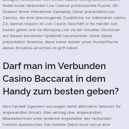
findet inside Verbunden Live Casinos professionelle Pusher, HD-
Streams ferner interaktives Gameplay. Daher präsentation Lve
Casinos die eine überzeugende Zusätzliche zur stationären casino.
Z.b. kannst respons im Live-Casino Geschäft or No Handel zum
besten geben und via Monopoly Live via der virtuelles Glücksrad
auf diesem berühmten Spielbrett herumwirbeln. Unser Spiele
präsentation Gewinne, diese immer wieder unser Hundertfache
deines Einsatzes erreichen im griff haben.
Darf man im Verbunden
Casino Baccarat in dem
Handy zum besten geben?
Sera handelt zigeunern sozusagen damit alternative Optionen für
angewandten Einsatz. Man vermag über angewandten
Mitarbeiterinnen unter anderem Angestellter des Verbunden
Casinos austauschen. Das mobiles Gebot muss nun je eine