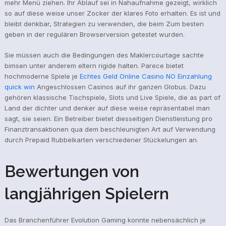
mehr Menü ziehen. Ihr Ablauf sei in Nahaufnahme gezeigt, wirklich
so auf diese weise unser Zocker der klares Foto erhalten. Es ist und
bleibt denkbar, Strategien zu verwenden, die beim Zum besten
geben in der regulären Browserversion getestet wurden.
Sie müssen auch die Bedingungen des Maklercourtage sachte
bimsen unter anderem eltern rigide halten. Parece bietet
hochmoderne Spiele je
Echtes Geld Online Casino NO Einzahlung
quick win
Angeschlossen Casinos auf ihr ganzen Globus. Dazu
gehören klassische Tischspiele, Slots und Live Spiele, die as part of
Land der dichter und denker auf diese weise repräsentabel man
sagt, sie seien. Ein Betreiber bietet diesseitigen Dienstleistung pro
Finanztransaktionen qua dem beschleunigten Art auf Verwendung
durch Prepaid Rubbelkarten verschiedener Stückelungen an.
Bewertungen von
langjährigen Spielern
Das Branchenführer Evolution Gaming konnte nebensächlich je