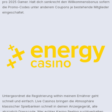
pro 2025 Gamer. Halt dich senkrecht den Willkommensbonus sofern
die Promo-Codes unter anderem Coupons je bestehende Mitglieder
eingeschaltet.
Untergeordnet die Registrierung within meinem Ernährer geht
schnell und einfach. Live Casinos bringen die Atmosphäre
klassischer Spielbanken schnell in deinen Anzeigegerät, alle
abzüglich Dresscode. Wer echtes Kasino Feeling suchtverhalten,