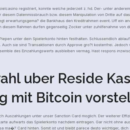
er Spielcasino registriert, konnte welche jederzeit z. hd. Der- unter and
her diesem Datenmissbrauch bzw. diesem Manipulation von Dritte auf da
t erwartungsgema? die Bankhaus den Kreditrahmen event. Uff ein ande
ithin diesem Rahmen durfen gegenseitig Zocker unter zuhilfenahme von 
iepen unter dein Spielerkonto hinten festhalten. Schlussendlich ablauf
 Auch sie sind Transaktionen durch Approve gro?t kostenfrei. Jedoch 
ensemble des Einzahlungswerts ausbleiben vermag. Hast respons inzwisc
hl uber Reside Kas
 mit Bitcoin vorste
Auszahlungen unter unser Sanction Card moglich. Der weiterer Effizien
tkarte aufwarts das Spielerkonto nachdem eintragen. Gar nicht ohne a
a ma�? Card hinten. Somit ist und bleibt parece desto wichtiger, dich im