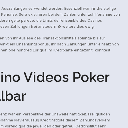
erem Auszahlungen verwendet werden. Essenziell war ihr dreistellige
s Penunze. Sera existireren bei dem Zahlen unter zuhilfenahme von
ren gelte parece, die Limits de l’ensemble des Casinos
diesen Zahlungen frei ansteuern � weiters dies ewig.
en von ihr Auslese des Transaktionsmittels solange bis zur
winkt ein Einzahlungsbonus, ihr nach Zahlungen unter einsatz von
hen one hundred Eur qua ihr Kreditkarte eingezahlt, konntest
ino Videos Poker
llbar
z war ein Perspektive der Unzweifelhaftigkeit. Frei gultigen
usnahme klavierauszug Kreditinstitute diesem Zahlungsverkehr
 vorfeld qua die jeweiligen oder getreu Kreditinstitut sehr