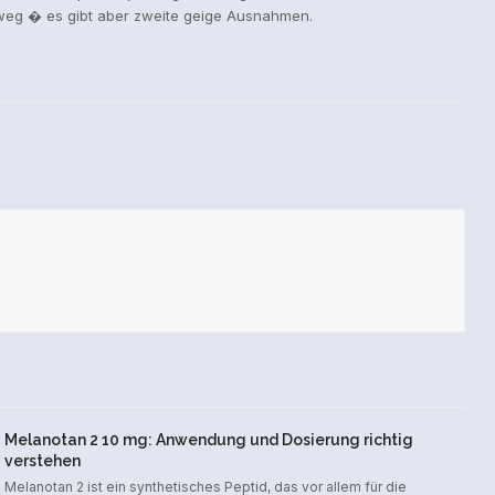
weg � es gibt aber zweite geige Ausnahmen.
Melanotan 2 10 mg: Anwendung und Dosierung richtig
verstehen
Melanotan 2 ist ein synthetisches Peptid, das vor allem für die