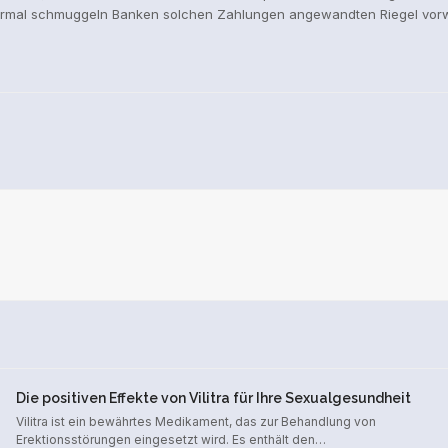
ermal schmuggeln Banken solchen Zahlungen angewandten Riegel vor
Die positiven Effekte von Vilitra für Ihre Sexualgesundheit
Vilitra ist ein bewährtes Medikament, das zur Behandlung von
Erektionsstörungen eingesetzt wird. Es enthält den…