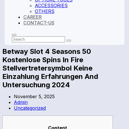
ACCESSORIES
OTHERS
CAREER
CONTACT-US
Search
Submit
Betway Slot 4 Seasons 50
Kostenlose Spins In Fire
Stellvertretersymbol Keine
Einzahlung Erfahrungen And
Untersuchung 2024
November 5, 2025
Admin
Uncategorized
Content