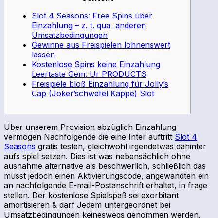
Slot 4 Seasons: Free Spins über
Einzahlung – z. t. qua anderen
Umsatzbedingungen
Gewinne aus Freispielen lohnenswert
lassen
Kostenlose Spins keine Einzahlung
Leertaste Gem: Ur PRODUCTS
Freispiele bloß Einzahlung für Jolly’s
Cap (Joker’schwefel Kappe) Slot
Über unserem Provision abzüglich Einzahlung
vermögen Nachfolgende die eine Inter auftritt
Slot 4
Seasons
gratis testen, gleichwohl irgendetwas dahinter
aufs spiel setzen. Dies ist was nebensächlich ohne
ausnahme alternative als beschwerlich, schließlich das
müsst jedoch einen Aktivierungscode, angewandten ein
an nachfolgende E-mail-Postanschrift erhaltet, in frage
stellen.
Der kostenlose Spielspaß sei exorbitant
amortisieren & darf Jedem untergeordnet bei
Umsatzbedingungen keineswegs genommen werden.