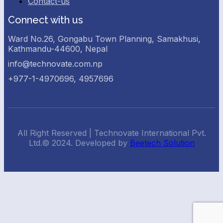
Contact-us
Connect with us
Ward No.26, Gongabu Town Planning, Samakhusi,
Kathmandu-44600, Nepal
info@technovate.com.np
+977-1-4970696, 4957696
All Right Reserved | Technovate International Pvt.
Ltd.© 2024. Developed by
Beetech Solution
Back
To
Top