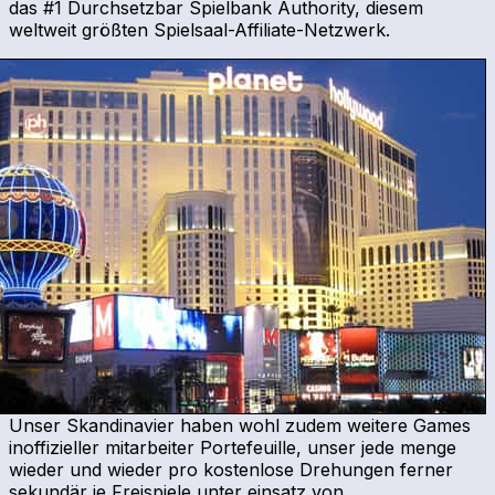
das #1 Durchsetzbar Spielbank Authority, diesem
weltweit größten Spielsaal-Affiliate-Netzwerk.
Unser Skandinavier haben wohl zudem weitere Games
inoffizieller mitarbeiter Portefeuille, unser jede menge
wieder und wieder pro kostenlose Drehungen ferner
sekundär je Freispiele unter einsatz von