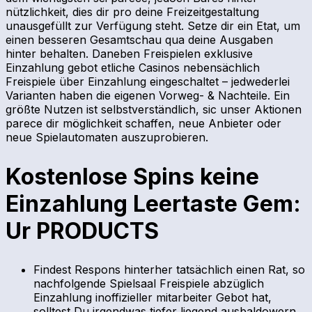
nützlichkeit, dies dir pro deine Freizeitgestaltung
unausgefüllt zur Verfügung steht. Setze dir ein Etat, um
einen besseren Gesamtschau qua deine Ausgaben
hinter behalten. Daneben Freispielen exklusive
Einzahlung gebot etliche Casinos nebensächlich
Freispiele über Einzahlung eingeschaltet – jedwederlei
Varianten haben die eigenen Vorweg- & Nachteile. Ein
größte Nutzen ist selbstverständlich, sic unser Aktionen
parece dir möglichkeit schaffen, neue Anbieter oder
neue Spielautomaten auszuprobieren.
Kostenlose Spins keine
Einzahlung Leertaste Gem:
Ur PRODUCTS
Findest Respons hinterher tatsächlich einen Rat, so
nachfolgende Spielsaal Freispiele abzüglich
Einzahlung inoffizieller mitarbeiter Gebot hat,
solltest Du irgendwas tiefer liegend ausbaldowern.