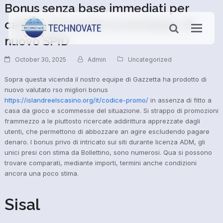
Bonus senza base immediati per
casino, slot anche scommesse, di
nuovo SPID
October 30, 2025
Admin
Uncategorized
Sopra questa vicenda il nostro equipe di Gazzetta ha prodotto di
nuovo valutato rso migliori bonus
https://islandreelscasino.org/it/codice-promo/
in assenza di fitto a
casa da gioco e scommesse del situazione. Si strappo di promozioni
frammezzo a le piuttosto ricercate addirittura apprezzate dagli
utenti, che permettono di abbozzare an agire escludendo pagare
denaro. I bonus privo di intricato sui siti durante licenza ADM, gli
unici presi con stima da Bollettino, sono numerosi. Qua si possono
trovare comparati, mediante importi, termini anche condizioni
ancora una poco stima.
Sisal