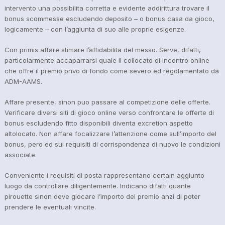
intervento una possibilita corretta e evidente addirittura trovare il
bonus scommesse escludendo deposito – o bonus casa da gioco,
logicamente – con l’aggiunta di suo alle proprie esigenze.
Con primis affare stimare l’affidabilita del messo. Serve, difatti,
particolarmente accaparrarsi quale il collocato di incontro online
che offre il premio privo di fondo come severo ed regolamentato da
ADM-AAMS.
Affare presente, sinon puo passare al competizione delle offerte.
Verificare diversi siti di gioco online verso confrontare le offerte di
bonus escludendo fitto disponibili diventa excretion aspetto
altolocato. Non affare focalizzare l’attenzione come sull’importo del
bonus, pero ed sui requisiti di corrispondenza di nuovo le condizioni
associate.
Conveniente i requisiti di posta rappresentano certain aggiunto
luogo da controllare diligentemente. Indicano difatti quante
pirouette sinon deve giocare l’importo del premio anzi di poter
prendere le eventuali vincite.