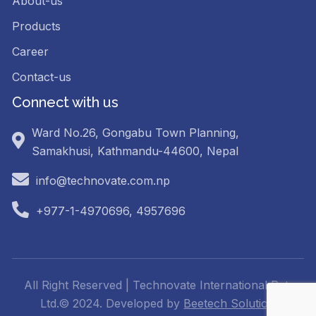
About-us
Products
Career
Contact-us
Connect with us
Ward No.26, Gongabu Town Planning,
Samakhusi, Kathmandu-44600, Nepal
info@technovate.com.np
+977-1-4970696, 4957696
All Right Reserved | Technovate International Pvt.
Ltd.© 2024. Developed by
Beetech Solution