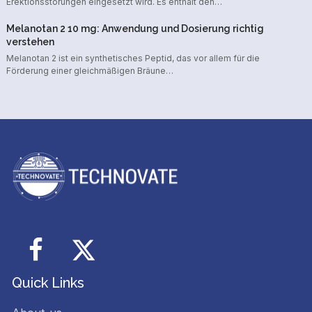
Erektionsstörungen eingesetzt wird. Es enthält den…
Melanotan 2 10 mg: Anwendung und Dosierung richtig
verstehen
Melanotan 2 ist ein synthetisches Peptid, das vor allem für die
Förderung einer gleichmäßigen Bräune…
Facebook
Twitter
Quick Links