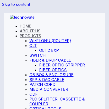
Skip to content
HOME
ABOUT-US
PRODUCTS
WI-FI ONU (ROUTER)
OLT
OLT 2 EXP
SWITCH
FIBER & DROP CABLE
FIBER OPTIC STRIPPER
FIBER OPTICS
DB BOX & ENCLOSURE
SFP & DAC CABLE
PATCH CORD
MEDIA CONVERTER
ODF
PLC SPLITTER, CASSETTE &
COUPLER
OPTICAL TOOLS