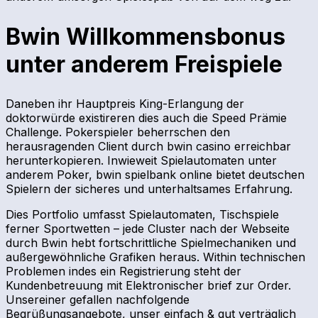
Bwin Willkommensbonus
unter anderem Freispiele
Daneben ihr Hauptpreis King-Erlangung der
doktorwürde existireren dies auch die Speed Prämie
Challenge. Pokerspieler beherrschen den
herausragenden Client durch bwin casino erreichbar
herunterkopieren. Inwieweit Spielautomaten unter
anderem Poker, bwin spielbank online bietet deutschen
Spielern der sicheres und unterhaltsames Erfahrung.
Dies Portfolio umfasst Spielautomaten, Tischspiele
ferner Sportwetten – jede Cluster nach der Webseite
durch Bwin hebt fortschrittliche Spielmechaniken und
außergewöhnliche Grafiken heraus. Within technischen
Problemen indes ein Registrierung steht der
Kundenbetreuung mit Elektronischer brief zur Order.
Unsereiner gefallen nachfolgende
Begrüßungsangebote, unser einfach & gut verträglich