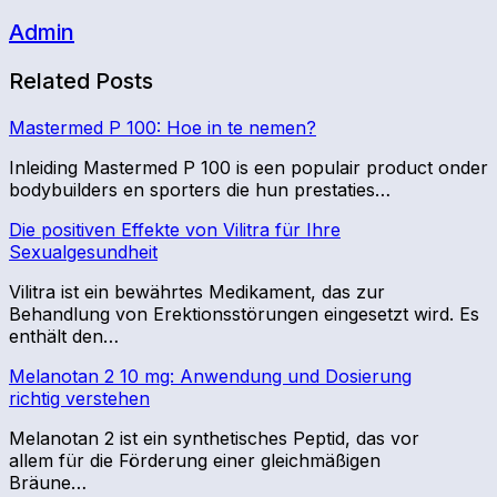
Admin
Related Posts
Mastermed P 100: Hoe in te nemen?
Inleiding Mastermed P 100 is een populair product onder
bodybuilders en sporters die hun prestaties…
Die positiven Effekte von Vilitra für Ihre
Sexualgesundheit
Vilitra ist ein bewährtes Medikament, das zur
Behandlung von Erektionsstörungen eingesetzt wird. Es
enthält den…
Melanotan 2 10 mg: Anwendung und Dosierung
richtig verstehen
Melanotan 2 ist ein synthetisches Peptid, das vor
allem für die Förderung einer gleichmäßigen
Bräune…