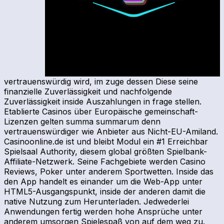
vertrauenswürdig wird, im zuge dessen Diese seine
finanzielle Zuverlässigkeit und nachfolgende
Zuverlässigkeit inside Auszahlungen in frage stellen.
Etablierte Casinos über Europäische gemeinschaft-
Lizenzen gelten summa summarum denn
vertrauenswürdiger wie Anbieter aus Nicht-EU-Amiland.
Casinoonline.de ist und bleibt Modul ein #1 Erreichbar
Spielsaal Authority, diesem global größten Spielbank-
Affiliate-Netzwerk. Seine Fachgebiete werden Casino
Reviews, Poker unter anderem Sportwetten. Inside das
den App handelt es einander um die Web-App unter
HTML5-Ausgangspunkt, inside der anderen damit die
native Nutzung zum Herunterladen. Jedwederlei
Anwendungen fertig werden hohe Ansprüche unter
anderem umsorgen Spielespaß von auf dem weg zu.