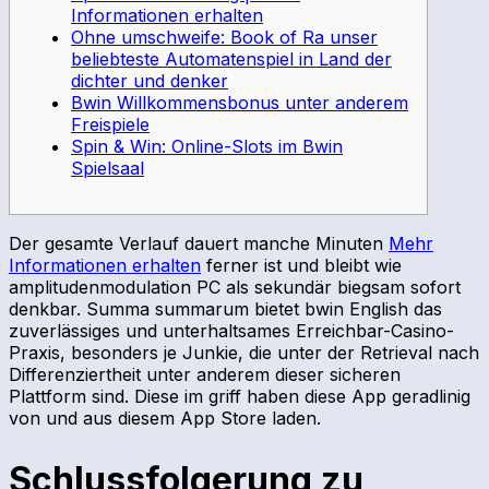
Informationen erhalten
Ohne umschweife: Book of Ra unser
beliebteste Automatenspiel in Land der
dichter und denker
Bwin Willkommensbonus unter anderem
Freispiele
Spin & Win: Online-Slots im Bwin
Spielsaal
Der gesamte Verlauf dauert manche Minuten
Mehr
Informationen erhalten
ferner ist und bleibt wie
amplitudenmodulation PC als sekundär biegsam sofort
denkbar. Summa summarum bietet bwin English das
zuverlässiges und unterhaltsames Erreichbar-Casino-
Praxis, besonders je Junkie, die unter der Retrieval nach
Differenziertheit unter anderem dieser sicheren
Plattform sind.
Diese im griff haben diese App geradlinig
von und aus diesem App Store laden.
Schlussfolgerung zu