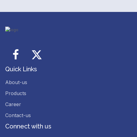
Facebook
Twitter
Quick Links
About-us
Products
Career
Contact-us
Connect with us