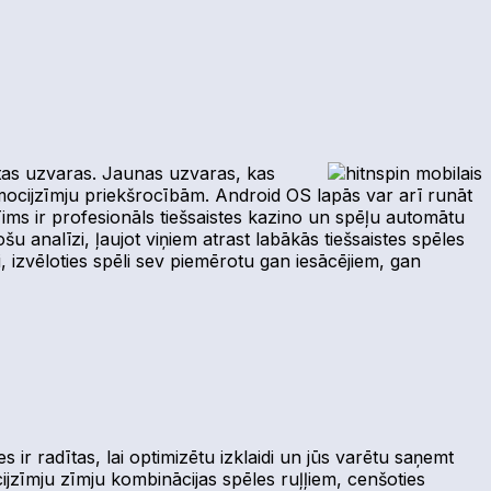
ātas uzvaras. Jaunas uzvaras, kas
m emocijzīmju priekšrocībām. Android OS lapās var arī runāt
ms ir profesionāls tiešsaistes kazino un spēļu automātu
u analīzi, ļaujot viņiem atrast labākās tiešsaistes spēles
, izvēloties spēli sev piemērotu gan iesācējiem, gan
 ir radītas, lai optimizētu izklaidi un jūs varētu saņemt
cijzīmju zīmju kombinācijas spēles ruļļiem, cenšoties