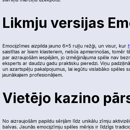
Likmju versijas Em
Emocijzīmes aizpilda jauno 6×5 ruļļu režģi, un visur, kur
h
saistītas ar īsiem klasteriem, nebūs apmierinošas, tomēr tā
par aizraujošām iespējām, jo ​​izmēģinājuma spēle nav be
eksperts ar daudzu gadu praktisku pieredzi. Viņu padziļinātā
un azartspēļu pakalpojumus, lai iegūtu vislabāko spēles saj
jaunākajiem profesionāļiem.
Vietējo kazino pār
No aizraujošām papildu sērijām līdz unikālu zīmju aktivizēša
balvas. Jaunās emocijzīmju spēles mērķis ir līdzīgs tradicio