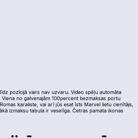
 līdz pozīcijā vairs nav uzvaru. Video spēļu automāta
tiņu. Viena no galvenajām 100percent bezmaksas portu
omas karaliste, vai arī jūs esat īsts Marvel lietu cienītājs,
nākā izmaksu tabula ir veselīga. Četras pamata ikonas