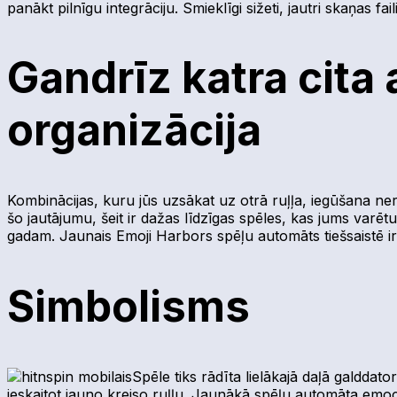
panākt pilnīgu integrāciju. Smieklīgi sižeti, jautri skaņas fa
Gandrīz katra cita 
organizācija
Kombinācijas, kuru jūs uzsākat uz otrā ruļļa, iegūšana ne
šo jautājumu, šeit ir dažas līdzīgas spēles, kas jums varē
gadam. Jaunais Emoji Harbors spēļu automāts tiešsaistē ir i
Simbolisms
Spēle tiks rādīta lielākajā daļā galddato
ieskaitot jauno kreiso ruļļu. Jaunākā spēļu automāta emoc