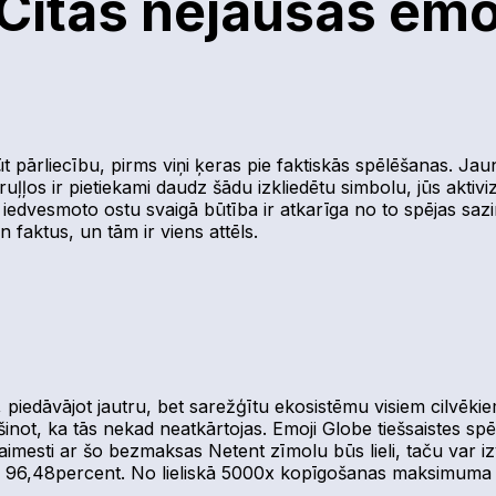
 Citas nejaušas em
gūt pārliecību, pirms viņi ķeras pie faktiskās spēlēšanas. Jau
 ruļļos ir pietiekami daudz šādu izkliedētu simbolu, jūs akti
 iedvesmoto ostu svaigā būtība ir atkarīga no to spējas sazin
 faktus, un tām ir viens attēls.
 piedāvājot jautru, bet sarežģītu ekosistēmu visiem cilvēk
inot, ka tās nekad neatkārtojas. Emoji Globe tiešsaistes sp
aimesti ar šo bezmaksas Netent zīmolu būs lieli, taču var i
TP 96,48percent. No lieliskā 5000x kopīgošanas maksimuma š