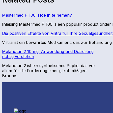
Mastermed P 100: Hoe in te nemen?
Inleiding Mastermed P 100 is een populair product onder 
Die positiven Effekte von Vilitra für Ihre Sexualgesundheit
Vilitra ist ein bewährtes Medikament, das zur Behandlung
Melanotan 2 10 mg: Anwendung und Dosierung
richtig verstehen
Melanotan 2 ist ein synthetisches Peptid, das vor
allem für die Förderung einer gleichmäßigen
Bräune…