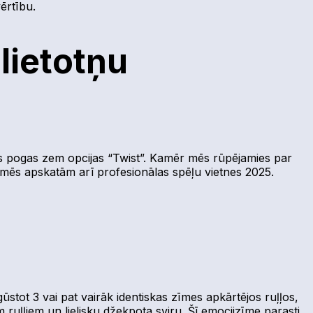
vērtību.
 lietotņu
nes pogas zem opcijas “Twist”. Kamēr mēs rūpējamies par
os mēs apskatām arī profesionālas spēļu vietnes 2025.
stot 3 vai pat vairāk identiskas zīmes apkārtējos ruļļos, ​​
ruļļiem un lielisku džekpota sviru. Šī emocijzīme parasti