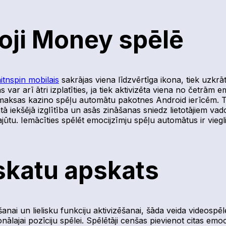
oji Money spēlē
itnspin mobilais
sakrājas viena līdzvērtīga ikona, tiek uzkr
s var arī ātri izplatīties, ja tiek aktivizēta viena no četrā
zmaksas kazino spēļu automātu pakotnes Android ierīcēm. Ti
 iekšējā izglītība un asās zināšanas sniedz lietotājiem vadoš
ūtu. Iemācīties spēlēt emocijzīmju spēļu automātus ir viegli
skatu apskats
nai un lielisku funkciju aktivizēšanai, šāda veida videospēles
nālajai pozīciju spēlei. Spēlētāji cenšas pievienot citas emo