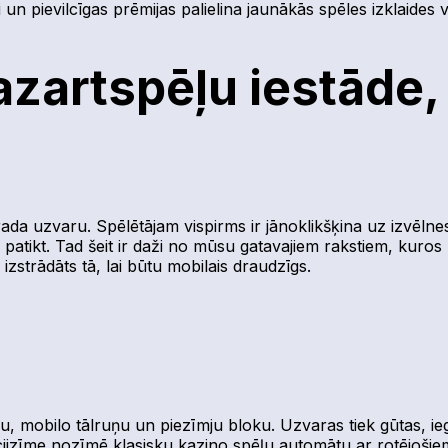
ili un pievilcīgas prēmijas palielina jaunākās spēles izklaides 
azartspēļu iestāde,
rada uzvaru. Spēlētājam vispirms ir jānoklikšķina uz izvēl
tu patikt. Tad šeit ir daži no mūsu gatavajiem rakstiem, kur
zstrādāts tā, lai būtu mobilais draudzīgs.
ru, mobilo tālruņu un piezīmju bloku. Uzvaras tiek gūtas, iegū
ijzīme nozīmē klasisku kazino spēļu automātu ar rotējošiem 