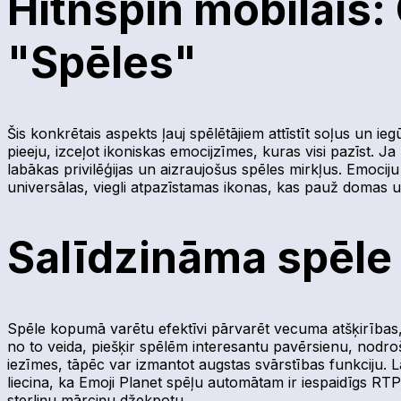
Hitnspin mobilais:
"Spēles"
Šis konkrētais aspekts ļauj spēlētājiem attīstīt soļus un ie
pieeju, izceļot ikoniskas emocijzīmes, kuras visi pazīst. Ja
labākas privilēģijas un aizraujošus spēles mirkļus. Emociju
universālas, viegli atpazīstamas ikonas, kas pauž domas un
Salīdzināma spēle
Spēle kopumā varētu efektīvi pārvarēt vecuma atšķirības,
no to veida, piešķir spēlēm interesantu pavērsienu, nodroš
iezīmes, tāpēc var izmantot augstas svārstības funkciju. L
liecina, ka Emoji Planet spēļu automātam ir iespaidīgs R
sterliņu mārciņu džekpotu.