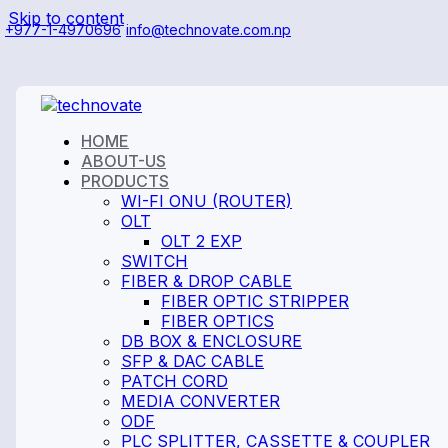
Skip to content
+977-1-4970696
info@technovate.com.np
HOME
ABOUT-US
PRODUCTS
WI-FI ONU (ROUTER)
OLT
OLT 2 EXP
SWITCH
FIBER & DROP CABLE
FIBER OPTIC STRIPPER
FIBER OPTICS
DB BOX & ENCLOSURE
SFP & DAC CABLE
PATCH CORD
MEDIA CONVERTER
ODF
PLC SPLITTER, CASSETTE & COUPLER