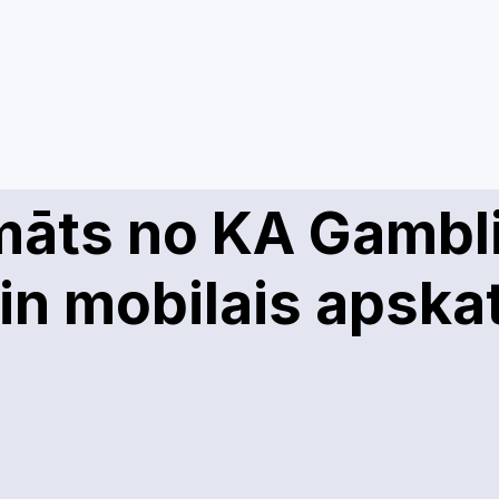
māts no KA Gambl
in mobilais apsk