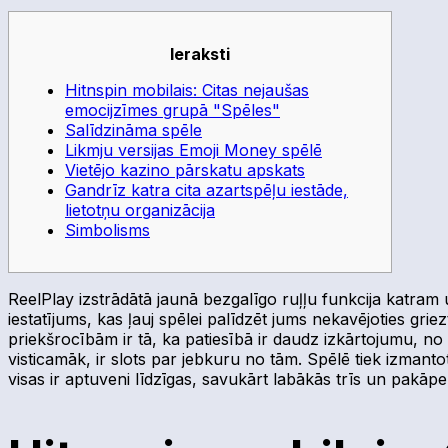
Ieraksti
Hitnspin mobilais: Citas nejaušas
emocijzīmes grupā "Spēles"
Salīdzināma spēle
Likmju versijas Emoji Money spēlē
Vietējo kazino pārskatu apskats
Gandrīz katra cita azartspēļu iestāde,
lietotņu organizācija
Simbolisms
ReelPlay izstrādātā jaunā bezgalīgo ruļļu funkcija katram 
iestatījums, kas ļauj spēlei palīdzēt jums nekavējoties g
priekšrocībām ir tā, ka patiesībā ir daudz izkārtojumu, no 
visticamāk, ir slots par jebkuru no tām. Spēlē tiek izmant
visas ir aptuveni līdzīgas, savukārt labākās trīs un pakāpe