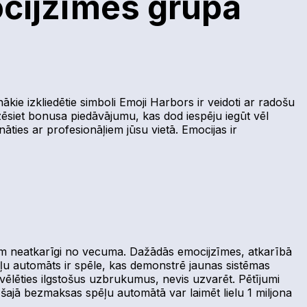
ocijzīmes grupā
nākie izkliedētie simboli Emoji Harbors ir veidoti ar radošu
vizēsiet bonusa piedāvājumu, kas dod iespēju iegūt vēl
āties ar profesionāļiem jūsu vietā. Emocijas ir
iem neatkarīgi no vecuma. Dažādās emocijzīmes, atkarībā
ēļu automāts ir spēle, kas demonstrē jaunas sistēmas
zvēlēties ilgstošus uzbrukumus, nevis uzvarēt. Pētījumi
ajā bezmaksas spēļu automātā var laimēt lielu 1 miljona