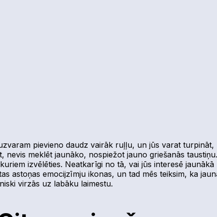
uzvaram pievieno daudz vairāk ruļļu, un jūs varat turpināt,
riezt, nevis meklēt jaunāko, nospiežot jauno griešanās taus
kuriem izvēlēties.
Neatkarīgi no tā, vai jūs interesē jaunākā R
otas astoņas emocijzīmju ikonas, un tad mēs teiksim, ka jau
niski virzās uz labāku laimestu.