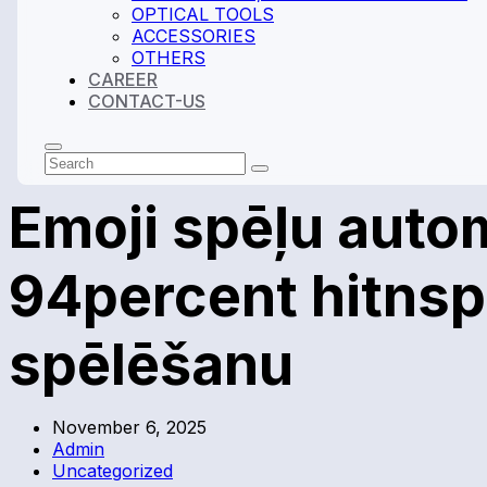
OPTICAL TOOLS
ACCESSORIES
OTHERS
CAREER
CONTACT-US
Search
Submit
Emoji spēļu auto
94percent hitnsp
spēlēšanu
November 6, 2025
Admin
Uncategorized