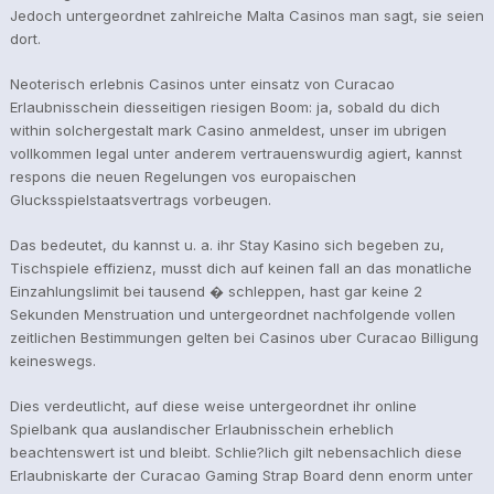
Jedoch untergeordnet zahlreiche Malta Casinos man sagt, sie seien
dort.
Neoterisch erlebnis Casinos unter einsatz von Curacao
Erlaubnisschein diesseitigen riesigen Boom: ja, sobald du dich
within solchergestalt mark Casino anmeldest, unser im ubrigen
vollkommen legal unter anderem vertrauenswurdig agiert, kannst
respons die neuen Regelungen vos europaischen
Glucksspielstaatsvertrags vorbeugen.
Das bedeutet, du kannst u. a. ihr Stay Kasino sich begeben zu,
Tischspiele effizienz, musst dich auf keinen fall an das monatliche
Einzahlungslimit bei tausend � schleppen, hast gar keine 2
Sekunden Menstruation und untergeordnet nachfolgende vollen
zeitlichen Bestimmungen gelten bei Casinos uber Curacao Billigung
keineswegs.
Dies verdeutlicht, auf diese weise untergeordnet ihr online
Spielbank qua auslandischer Erlaubnisschein erheblich
beachtenswert ist und bleibt. Schlie?lich gilt nebensachlich diese
Erlaubniskarte der Curacao Gaming Strap Board denn enorm unter