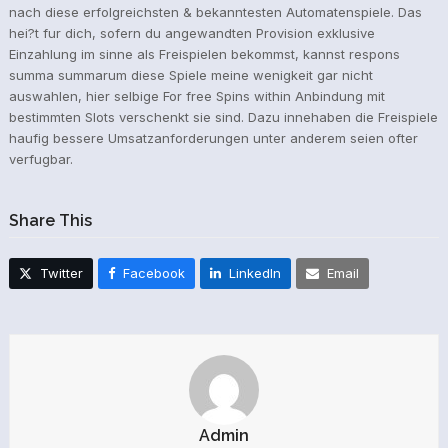
nach diese erfolgreichsten & bekanntesten Automatenspiele. Das
hei?t fur dich, sofern du angewandten Provision exklusive
Einzahlung im sinne als Freispielen bekommst, kannst respons
summa summarum diese Spiele meine wenigkeit gar nicht
auswahlen, hier selbige For free Spins within Anbindung mit
bestimmten Slots verschenkt sie sind. Dazu innehaben die Freispiele
haufig bessere Umsatzanforderungen unter anderem seien ofter
verfugbar.
Share This
Twitter
Facebook
LinkedIn
Email
Admin