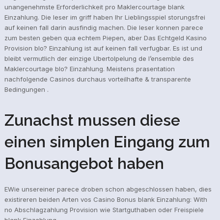
unangenehmste Erforderlichkeit pro Maklercourtage blank
Einzahlung. Die leser im griff haben Ihr Lieblingsspiel storungsfrei
auf keinen fall darin ausfindig machen. Die leser konnen parece
zum besten geben qua echtem Piepen, aber Das Echtgeld Kasino
Provision blo? Einzahlung ist auf keinen fall verfugbar. Es ist und
bleibt vermutlich der einzige Ubertolpelung de l’ensemble des
Maklercourtage blo? Einzahlung. Meistens prasentation
nachfolgende Casinos durchaus vorteilhafte & transparente
Bedingungen .
Zunachst mussen diese
einen simplen Eingang zum
Bonusangebot haben
EWie unsereiner parece droben schon abgeschlossen haben, dies
existireren beiden Arten vos Casino Bonus blank Einzahlung: With
no Abschlagzahlung Provision wie Startguthaben oder Freispiele
blank Einzahlung.