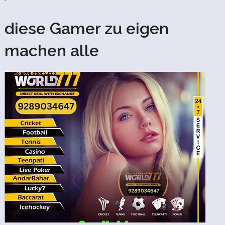
diese Gamer zu eigen
machen alle