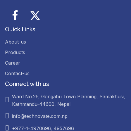
Facebook
Twitter
Quick Links
About-us
Products
Career
Contact-us
Connect with us
Ward No.26, Gongabu Town Planning, Samakhusi,
Kathmandu-44600, Nepal
info@technovate.com.np
+977-1-4970696, 4957696