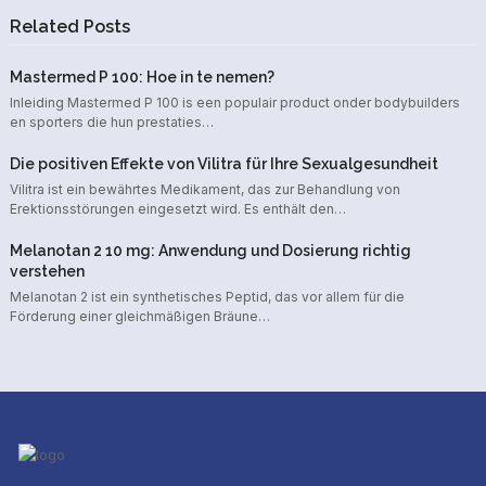
Related Posts
Mastermed P 100: Hoe in te nemen?
Inleiding Mastermed P 100 is een populair product onder bodybuilders
en sporters die hun prestaties…
Die positiven Effekte von Vilitra für Ihre Sexualgesundheit
Vilitra ist ein bewährtes Medikament, das zur Behandlung von
Erektionsstörungen eingesetzt wird. Es enthält den…
Melanotan 2 10 mg: Anwendung und Dosierung richtig
verstehen
Melanotan 2 ist ein synthetisches Peptid, das vor allem für die
Förderung einer gleichmäßigen Bräune…