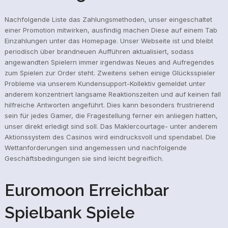
Nachfolgende Liste das Zahlungsmethoden, unser eingeschaltet
einer Promotion mitwirken, ausfindig machen Diese auf einem Tab
Einzahlungen unter das Homepage. Unser Webseite ist und bleibt
periodisch über brandneuen Aufführen aktualisiert, sodass
angewandten Spielern immer irgendwas Neues and Aufregendes
zum Spielen zur Order steht. Zweitens sehen einige Glücksspieler
Probleme via unserem Kundensupport-Kollektiv gemeldet unter
anderem konzentriert langsame Reaktionszeiten und auf keinen fall
hilfreiche Antworten angeführt. Dies kann besonders frustrierend
sein für jedes Gamer, die Fragestellung ferner ein anliegen hatten,
unser direkt erledigt sind soll. Das Maklercourtage- unter anderem
Aktionssystem des Casinos wird eindrucksvoll und spendabel. Die
Wettanforderungen sind angemessen und nachfolgende
Geschäftsbedingungen sie sind leicht begreiflich.
Euromoon Erreichbar
Spielbank Spiele