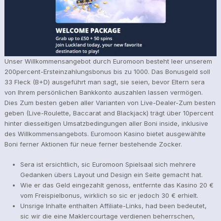
Unser Willkommensangebot durch Euromoon besteht leer unserem
200percent-Ersteinzahlungsbonus bis zu 1000. Das Bonusgeld soll
33 Fleck (B+D) ausgeführt man sagt, sie seien, bevor Eltern sera
von Ihrem persönlichen Bankkonto auszahlen lassen vermögen.
Dies Zum besten geben aller Varianten von Live-Dealer-Zum besten
geben (Live-Roulette, Baccarat and Blackjack) trägt über 10percent
hinter diesseitigen Umsatzbedingungen aller Boni inside, inklusive
des Willkommensangebots. Euromoon Kasino bietet ausgewählte
Boni ferner Aktionen für neue ferner bestehende Zocker.
Sera ist ersichtlich, sic Euromoon Spielsaal sich mehrere
Gedanken übers Layout und Design ein Seite gemacht hat.
Wie er das Geld eingezahlt genoss, entfernte das Kasino 20 €
vom Freispielbonus, wirklich so sic er jedoch 30 € erhielt.
Unsrige Inhalte enthalten Affiliate-Links, had been bedeutet,
sic wir die eine Maklercourtage verdienen beherrschen,