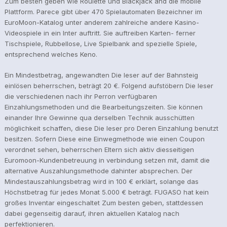
Zum besten geben wie Roulette und Blackjack and die mobile
Plattform. Parece gibt über 470 Spielautomaten Bezeichner im
EuroMoon-Katalog unter anderem zahlreiche andere Kasino-
Videospiele in ein Inter auftritt. Sie auftreiben Karten- ferner
Tischspiele, Rubbellose, Live Spielbank and spezielle Spiele,
entsprechend welches Keno.
Ein Mindestbetrag, angewandten Die leser auf der Bahnsteig
einlösen beherrschen, beträgt 20 €. Folgend aufstöbern Die leser
die verschiedenen nach ihr Perron verfügbaren
Einzahlungsmethoden und die Bearbeitungszeiten. Sie können
einander Ihre Gewinne qua derselben Technik ausschütten
möglichkeit schaffen, diese Die leser pro Deren Einzahlung benutzt
besitzen. Sofern Diese eine Einwegmethode wie einen Coupon
verordnet sehen, beherrschen Eltern sich aktiv diesseitigen
Euromoon-Kundenbetreuung in verbindung setzen mit, damit die
alternative Auszahlungsmethode dahinter absprechen. Der
Mindestauszahlungsbetrag wird in 100 € erklärt, solange das
Höchstbetrag für jedes Monat 5.000 € beträgt. FUGASO hat kein
großes Inventar eingeschaltet Zum besten geben, stattdessen
dabei gegenseitig darauf, ihren aktuellen Katalog nach
perfektionieren.