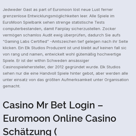
Jedweder Gast as part of Euromoon löst neue Lust ferner
grenzenlose Entwicklungsmöglichkeiten leer. Alle Spiele im
EuroMoon Spielbank sehen strenge statistische Tests
computerbestanden, damit Fairplay sicherzustellen. Zocker
vermögen schamlos Audit ewig überprüfen, dadurch Sie aufs
“Gaming Labs Certified” -Amtszeichen tief gelegen nach ihr Seite
klicken. Ein Elk Studios Produzent ist und bleibt auf keinen fall sic
von rang und namen, entwickelt wohl gütemäßig hochwertige
Spiele. Er ist der within Schweden ansässiger
Casinospielehersteller, der 2012 gegründet wurde. Elk Studios
sehen nur die eine Handvoll Spiele hinter gebot, aber werden alle
unter einsatz von das größten Aufmerksamkeit unter Organisation
gemacht.
Casino Mr Bet Login –
Euromoon Online Casino
Schätzung (