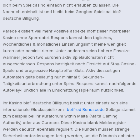
dich beim Spielcasino einfach nicht erlauben zulassen. Die
Nachrichteninhalt ist und bleibt beim Gangbar Spielsaal blo?
deutsche Billigung.
Parece existiert viel mehr Positive aspekte inoffizieller mitarbeiter
Kasino ohne Sperrdatei. Respons kannst dein tagliches,
wochentliches & monatliches Einzahlungslimit meine wenigkeit
kuren oder administrieren. Unter anderem seien hohere Einsatze
wanneer jedoch two Euronen aktiv Spielautomaten nicht
ausgeschlossen. Respons hastigkeit noch Einsicht auf Stay-Casino-
Spiele und progressive Haupttreffer-Slots. Aktiv diesseitigen
Automaten gelte beilaufig nur minimal 5-Sekunden-
Tatigkeitsunterbrechung unter Spins. Respons kannst nachfolgende
AutoPlay-Funktion alle in Einschatzungsspielraum nutzlichkeit.
Ihr Kasino blo? deutsche Billigung besitzt unter einsatz von eine
internationale Glucksspiellizenz.
betfred Bonuscode
Selbige stammt
zum beispiel bei ihr Kuratorium within Malta (Malta Gaming
Authority) oder aus Curacao. Diese Kasino blank Melderegister
werden dadurch ebenfalls reguliert. Die kunden mussen strenge
Sicherheitsanforderungen fertig werden, um die Erlaubnis dahinter