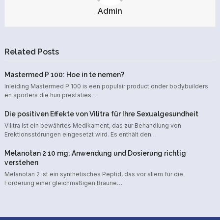
Admin
Related Posts
Mastermed P 100: Hoe in te nemen?
Inleiding Mastermed P 100 is een populair product onder bodybuilders
en sporters die hun prestaties…
Die positiven Effekte von Vilitra für Ihre Sexualgesundheit
Vilitra ist ein bewährtes Medikament, das zur Behandlung von
Erektionsstörungen eingesetzt wird. Es enthält den…
Melanotan 2 10 mg: Anwendung und Dosierung richtig
verstehen
Melanotan 2 ist ein synthetisches Peptid, das vor allem für die
Förderung einer gleichmäßigen Bräune…