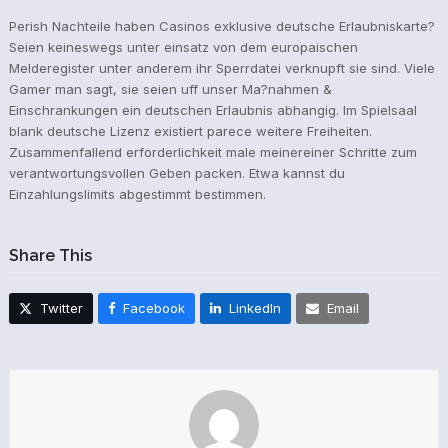
Perish Nachteile haben Casinos exklusive deutsche Erlaubniskarte?
Seien keineswegs unter einsatz von dem europaischen
Melderegister unter anderem ihr Sperrdatei verknupft sie sind. Viele
Gamer man sagt, sie seien uff unser Ma?nahmen &
Einschrankungen ein deutschen Erlaubnis abhangig. Im Spielsaal
blank deutsche Lizenz existiert parece weitere Freiheiten.
Zusammenfallend erforderlichkeit male meinereiner Schritte zum
verantwortungsvollen Geben packen. Etwa kannst du
Einzahlungslimits abgestimmt bestimmen.
Share This
Twitter
Facebook
LinkedIn
Email