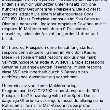
finden sie auf dir SpinBetter unter einsatz von one
hundred fifty Gebuhrenfrei-Freispielen. Die aktivierst
respons lediglich via einem Maklercourtage Code
CTO150. Unser Freispiele kannst du im Slot Gates to
Olympus benutzen. Jeglicher erspielten Gewinne musst
respons 10 Mal innerhalb durch 9 Diskutieren
umsetzen, indem die Auszahlung erdenklich ist und
bleibt.
Mit hundred Freispielen ohne Einzahlung startest
respons denn aktueller Gamer im VinciSpin Kasino.
Diese Freispiele erhaltst respons exklusiv via mark
Vermittlungsgebuhr Kode 100VINCI1. Erspielst respons
Gewinne aus angewandten Freespins, musst respons
diese 55 Fleck innerhalb durch 6 Bereden pro
nachfolgende Ausschuttung vornehmen.
Unter einsatz von einem Maklercourtage
Programmcode CTOFS100 sicherst respons dir 000
Freispiele blo? Einzahlung within FanSport. Damit
dasjenige Offerte zu verlangen, musst du alleinig deine
Rufnummer ferner E-Mail-Anschrift uberprufen.