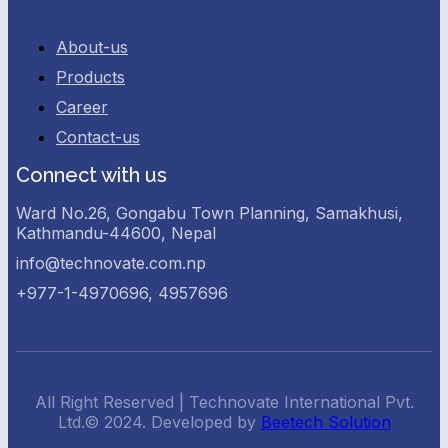
About-us
Products
Career
Contact-us
Connect with us
Ward No.26, Gongabu Town Planning, Samakhusi,
Kathmandu-44600, Nepal
info@technovate.com.np
+977-1-4970696, 4957696
All Right Reserved | Technovate International Pvt.
Ltd.© 2024. Developed by
Beetech Solution