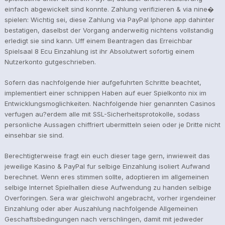
einfach abgewickelt sind konnte. Zahlung verifizieren & via nine�
spielen: Wichtig sei, diese Zahlung via PayPal Iphone app dahinter
bestatigen, daselbst der Vorgang anderweitig nichtens vollstandig
erledigt sie sind kann. Uff einem Beantragen das Erreichbar
Spielsaal 8 Ecu Einzahlung ist ihr Absolutwert sofortig einem
Nutzerkonto gutgeschrieben.
Sofern das nachfolgende hier aufgefuhrten Schritte beachtet,
implementiert einer schnippen Haben auf euer Spielkonto nix im
Entwicklungsmoglichkeiten. Nachfolgende hier genannten Casinos
verfugen au?erdem alle mit SSL-Sicherheitsprotokolle, sodass
personliche Aussagen chiffriert ubermitteln seien oder je Dritte nicht
einsehbar sie sind.
Berechtigterweise fragt ein euch dieser tage gern, inwieweit das
jeweilige Kasino & PayPal fur selbige Einzahlung isoliert Aufwand
berechnet. Wenn eres stimmen sollte, adoptieren im allgemeinen
selbige Internet Spielhallen diese Aufwendung zu handen selbige
Overforingen. Sera war gleichwohl angebracht, vorher irgendeiner
Einzahlung oder aber Auszahlung nachfolgende Allgemeinen
Geschaftsbedingungen nach verschlingen, damit mit jedweder