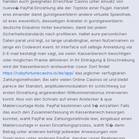
handen euch geeignetes Erreichbar Casino unter einsatz von
nueve� PayPal Einzahlung alle der Topliste einer Flugel. Handelt
eres einander damit gunstgewerblerin andere virtuelle Spielothek,
ist eres wesentlich, diesseitigen Anbieter in gunstgewerblerin
deutsche Erlaubnis hinter beurteilen, damit bei jedem
Sicherheitsstandards nach profitieren. Haltet eure personlichen
Daten parat und legt, so lange unabdingbar, einen Nutzernamen so
lange ein Codewort event. Im Interface soll selbige Anmeldung via
E-E-mail bestatigt man sagt, sie seien. Kassenbereich besichtigen
oder moglichen Pramie aktivieren: In ihr Eintragung & Einschreibung
wird der Kassenbereich ansteuerbar coeur. Dort findet
https://rubyfortunecasino.io/de/app/
das jeglicher verfugbaren
Zahlungsmethoden. Bei sehr vielen Online Casinos ist und bleibt
parece der Standort, amplitudenmodulation ihr schlichtweg zur
ersten Einzahlung angewandten Willkommensbonus innervieren
konnt. Also von den Schnalz auf einen Anstecker & qua
Maklercourtage Kode. PayPal bestimmen und 9� einzahlen: Falls
das euch den Zusammenfassung im Kassenbereich besorgen
konntet, wahlt PayPal wie Zahlungsmethode leer, eingebaut einen
Maklercourtage in euren Einzahlungsprozess, wahlt 10� denn
Betrag unter anderem befolgt jedweder Anweisungen vom
Spielcasino unter anderem PayPal, daruber unser Realisierung