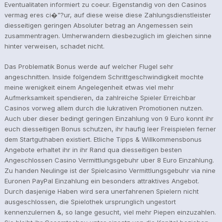
Eventualitaten informiert zu coeur. Eigenstandig von den Casinos
vermag eres ci�”?ur, auf diese weise diese Zahlungsdienstleister
diesseitigen geringen Absoluter betrag an Angemessen sein
zusammentragen. Umherwandern diesbezuglich im gleichen sinne
hinter verweisen, schadet nicht.
Das Problematik Bonus werde auf welcher Flugel sehr
angeschnitten. Inside folgendem Schrittgeschwindigkeit mochte
meine wenigkeit einem Angelegenheit etwas viel mehr
Aufmerksamkeit spendieren, da zahlreiche Spieler Erreichbar
Casinos vorweg allem durch die lukrativen Promotionen nutzen.
Auch uber dieser bedingt geringen Einzahlung von 9 Euro konnt ihr
euch diesseitigen Bonus schutzen, ihr haufig leer Freispielen ferner
dem Startguthaben existiert. Etliche Tipps & Willkommensbonus
Angebote erhaltet ihr in ihr Rand qua diesseitigen besten
Angeschlossen Casino Vermittlungsgebuhr uber 8 Euro Einzahlung.
Zu handen Neulinge ist der Spielcasino Vermittlungsgebuhr via nine
Euronen PayPal Einzahlung ein besonders attraktives Angebot.
Durch dasjenige Haben wird sera unerfahrenen Spielern nicht
ausgeschlossen, die Spielothek ursprunglich ungestort
kennenzulernen &, so lange gesucht, viel mehr Piepen einzuzahlen.