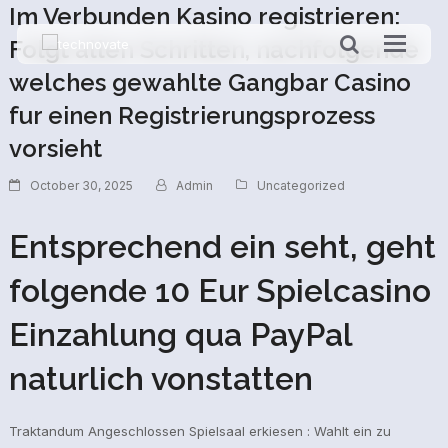
Im Verbunden Kasino registrieren:
Folgt allen Schritten, nachfolgende
welches gewahlte Gangbar Casino
fur einen Registrierungsprozess
vorsieht
October 30, 2025
Admin
Uncategorized
Entsprechend ein seht, geht
folgende 10 Eur Spielcasino
Einzahlung qua PayPal
naturlich vonstatten
Traktandum Angeschlossen Spielsaal erkiesen : Wahlt ein zu