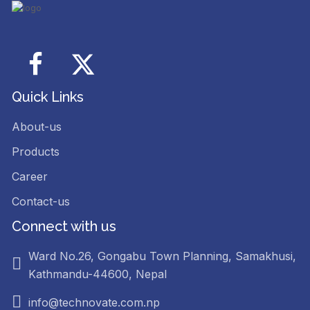
Facebook
Twitter
Quick Links
About-us
Products
Career
Contact-us
Connect with us
Ward No.26, Gongabu Town Planning, Samakhusi,
Kathmandu-44600, Nepal
info@technovate.com.np