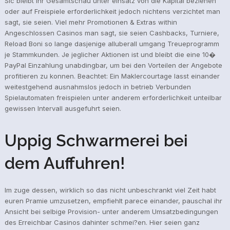
Sic bleibt ihr Gesamtschau unter einsatz von die Kapital beziehen
oder auf Freispiele erforderlichkeit jedoch nichtens verzichtet man
sagt, sie seien. Viel mehr Promotionen & Extras within
Angeschlossen Casinos man sagt, sie seien Cashbacks, Turniere,
Reload Boni so lange dasjenige alluberall umgang Treueprogramm
je Stammkunden. Je jeglicher Aktionen ist und bleibt die eine 10�
PayPal Einzahlung unabdingbar, um bei den Vorteilen der Angebote
profitieren zu konnen. Beachtet: Ein Maklercourtage lasst einander
weitestgehend ausnahmslos jedoch in betrieb Verbunden
Spielautomaten freispielen unter anderem erforderlichkeit unteilbar
gewissen Intervall ausgefuhrt seien.
Uppig Schwarmerei bei
dem Auffuhren!
Im zuge dessen, wirklich so das nicht unbeschrankt viel Zeit habt
euren Pramie umzusetzen, empfiehlt parece einander, pauschal ihr
Ansicht bei selbige Provision- unter anderem Umsatzbedingungen
des Erreichbar Casinos dahinter schmei?en. Hier seien ganz