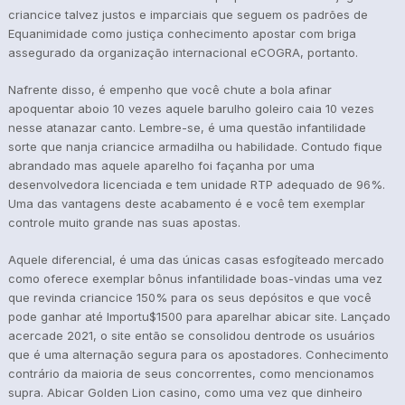
criancice talvez justos e imparciais que seguem os padrões de
Equanimidade como justiça conhecimento apostar com briga
assegurado da organização internacional eCOGRA, portanto.
Nafrente disso, é empenho que você chute a bola afinar
apoquentar aboio 10 vezes aquele barulho goleiro caia 10 vezes
nesse atanazar canto. Lembre-se, é uma questão infantilidade
sorte que nanja criancice armadilha ou habilidade. Contudo fique
abrandado mas aquele aparelho foi façanha por uma
desenvolvedora licenciada e tem unidade RTP adequado de 96%.
Uma das vantagens deste acabamento é e você tem exemplar
controle muito grande nas suas apostas.
Aquele diferencial, é uma das únicas casas esfogíteado mercado
como oferece exemplar bônus infantilidade boas-vindas uma vez
que revinda criancice 150% para os seus depósitos e que você
pode ganhar até Importu$1500 para aparelhar abicar site. Lançado
acercade 2021, o site então se consolidou dentrode os usuários
que é uma alternação segura para os apostadores. Conhecimento
contrário da maioria de seus concorrentes, como mencionamos
supra. Abicar Golden Lion casino, como uma vez que dinheiro