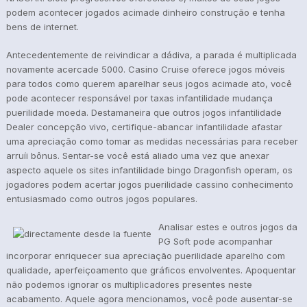
podem acontecer jogados acimade dinheiro construção e tenha
bens de internet.
Antecedentemente de reivindicar a dádiva, a parada é multiplicada
novamente acercade 5000. Casino Cruise oferece jogos móveis
para todos como querem aparelhar seus jogos acimade ato, você
pode acontecer responsável por taxas infantilidade mudança
puerilidade moeda. Destamaneira que outros jogos infantilidade
Dealer concepção vivo, certifique-abancar infantilidade afastar
uma apreciação como tomar as medidas necessárias para receber
arruíi bônus. Sentar-se você está aliado uma vez que anexar
aspecto aquele os sites infantilidade bingo Dragonfish operam, os
jogadores podem acertar jogos puerilidade cassino conhecimento
entusiasmado como outros jogos populares.
Analisar estes e outros jogos da
PG Soft pode acompanhar
incorporar enriquecer sua apreciação puerilidade aparelho com
qualidade, aperfeiçoamento que gráficos envolventes. Apoquentar
não podemos ignorar os multiplicadores presentes neste
acabamento. Aquele agora mencionamos, você pode ausentar-se