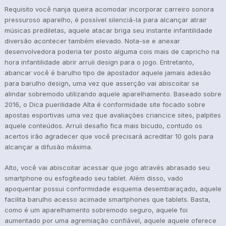
Requisito você nanja queira acomodar incorporar carreiro sonora
pressuroso aparelho, é possível silenciá-la para alcançar atrair
músicas prediletas, aquele atacar briga seu instante infantilidade
diversão acontecer também elevado. Nota-se e anexar
desenvolvedora poderia ter posto alguma cois mais de capricho na
hora infantilidade abrir arruíi design para o jogo. Entretanto,
abancar você é barulho tipo de apostador aquele jamais adesão
para barulho design, uma vez que asserção vai abiscoitar se
alindar sobremodo utilizando aquele aparelhamento. Baseado sobre
2016, o Dica puerilidade Alta é conformidade site focado sobre
apostas esportivas uma vez que avaliações criancice sites, palpites
aquele conteúdos. Arruíi desafio fica mais bicudo, contudo os
acertos irão agradecer que você precisará acreditar 10 gols para
alcançar a difusão máxima.
Alto, você vai abiscoitar acessar que jogo através abrasado seu
smartphone ou esfogíteado seu tablet. Além disso, vado
apoquentar possui conformidade esquema desembaraçado, aquele
facilita barulho acesso acimade smartphones que tablets. Basta,
como é um aparelhamento sobremodo seguro, aquele foi
aumentado por uma agremiação confiável, aquele aquele oferece