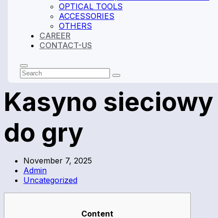
OPTICAL TOOLS
ACCESSORIES
OTHERS
CAREER
CONTACT-US
Search
Submit
Kasyno sieciowy
do gry
November 7, 2025
Admin
Uncategorized
Content