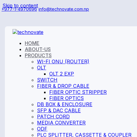
Skip to content
+977-1-4970696
info@technovate.com.np
HOME
ABOUT-US
PRODUCTS
WI-FI ONU (ROUTER)
OLT
OLT 2 EXP
SWITCH
FIBER & DROP CABLE
FIBER OPTIC STRIPPER
FIBER OPTICS
DB BOX & ENCLOSURE
SFP & DAC CABLE
PATCH CORD
MEDIA CONVERTER
ODF
PLC SPLITTER, CASSETTE & COUPLER