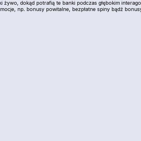
i żywo, dokąd potrafią te banki podczas głębokim intera
mocje, np. bonusy powitalne, bezpłatne spiny bądź bonusy