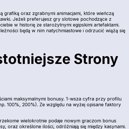
ą grafiką oraz zgrabnymi animacjami, które wieńczą
awki. Jeżeli preferujesz gry slotowe pochodzące z
ebie w historię ze starożytnymi egipskimi artefaktami.
ależności będą w nim natychmiastowe i odrzucić wiążą się
stotniejsze Strony
ściami maksymalnymi bonusy. 1-wsza cyfra przy profilu
(np. 100%, 200%). Ze względu na wyżej opisane faktory
no rzekome wielokrotnie podaje nowym graczom bonus
y, oraz określone ilości, odróżniają się między kasynami.