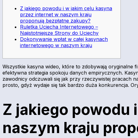
Z jakiego powodu i w jakim celu kasyna
przez internet w naszym kraju
proponują bezpłatne zakupy?
Ruletka Uciecha Internetowego –
Najistotniejsze Strony do Uciechy
Dokonywanie wpłat w całej kasynach
internetowego w naszym kraju
Wszystkie kasyna wideo, które to zdobywają oryginalne 
efektywna strategia spokoju danych empirycznych. Kasyn
zawodnicy odczuwali się jak przy rzeczywistej pracach 
prosto, gdyż wydaje się tak bardzo duża konkurencja. Or
Z jakiego powodu i
naszym kraju prop