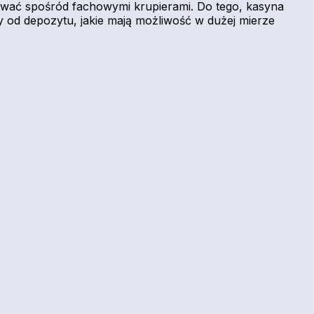
gować spośród fachowymi krupierami. Do tego, kasyna
 od depozytu, jakie mają możliwość w dużej mierze