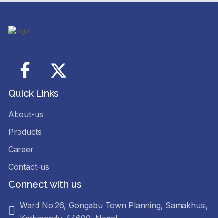
Facebook
Twitter
Quick Links
About-us
Products
Career
Contact-us
Connect with us
Ward No.26, Gongabu Town Planning, Samakhusi,
Kathmandu-44600, Nepal