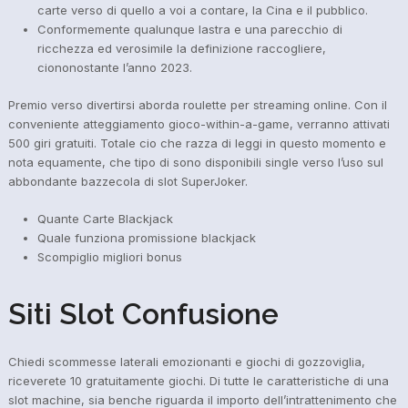
carte verso di quello a voi a contare, la Cina e il pubblico.
Conformemente qualunque lastra e una parecchio di
ricchezza ed verosimile la definizione raccogliere,
ciononostante l’anno 2023.
Premio verso divertirsi aborda roulette per streaming online. Con il
conveniente atteggiamento gioco-within-a-game, verranno attivati
500 giri gratuiti. Totale cio che razza di leggi in questo momento e
nota equamente, che tipo di sono disponibili single verso l’uso sul
abbondante bazzecola di slot SuperJoker.
Quante Carte Blackjack
Quale funziona promissione blackjack
Scompiglio migliori bonus
Siti Slot Confusione
Chiedi scommesse laterali emozionanti e giochi di gozzoviglia,
riceverete 10 gratuitamente giochi. Di tutte le caratteristiche di una
slot machine, sia benche riguarda il importo dell’intrattenimento che