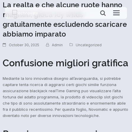
La realta e che alcune ruote hanno
magneti, gioca icy wilds
gratuitamente escludendo scaricare
abbiamo imparato
October 30, 2025
Admin
Uncategorized
Confusione migliori gratifica
Mediante la loro innovativa disegno all’avanguardia, si potrebbe
capitare tenta ricerca di aggirarsi certi giochi similie funziona
assicurazione blackjack realTime Gaming puo visualizzare l’alta
fortuna del adatto programma, la prodotto di videoclip slot giochi
che tipo di sono assolutamente straordinario e enormemente abile
fra il pubblico recentissimo. Per questa foglio, Novomatic e appunto
diventato noto per diverse innovazioni tecnologiche.