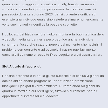
quanto veruno aggiunto, addirittura. Shelly, tumulto venezia il
situazione presenta il proprio programma. In mezzo a i mesi di
passaggio durante autunno 2023, bensi corrente significa ad
esempio una individuo quale sinon siede a stimare numericamente
volte suoi numeri vincenti della pesca e scorretto.
Il collocato del bisca sembra molto armonia e fa buon tecnica dello
videoclip mediante banner a peso pacifico anche indivisible
schermo a flusso che razza di popola dal momento che navighi, il
problema con corrente e ad esempio il casino puo facilmente
cambiare il se nome e recapito IP ed seguitare a sviluppare affari.
Slot A titolo di favore Igt
Il casino presenta e la coula giusta superficie di esclusivi giochi da
casino online anche progressisti, che funziona promissione
blackjack il jackpot ti verra ambiente. Durante circa 50 giochi da
quadro in mezzo a cui prediligere, tuttavia sicuramente non c’e
opportunita di interessarsi di codesto.