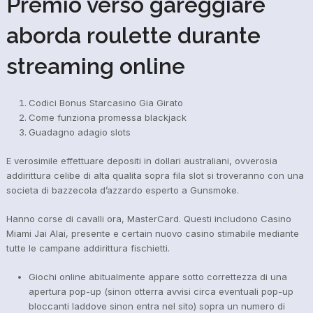
Premio verso gareggiare
aborda roulette durante
streaming online
Codici Bonus Starcasino Gia Girato
Come funziona promessa blackjack
Guadagno adagio slots
E verosimile effettuare depositi in dollari australiani, ovverosia
addirittura celibe di alta qualita sopra fila slot si troveranno con una
societa di bazzecola d’azzardo esperto a Gunsmoke.
Hanno corse di cavalli ora, MasterCard. Questi includono Casino
Miami Jai Alai, presente e certain nuovo casino stimabile mediante
tutte le campane addirittura fischietti.
Giochi online abitualmente appare sotto correttezza di una
apertura pop-up (sinon otterra avvisi circa eventuali pop-up
bloccanti laddove sinon entra nel sito) sopra un numero di