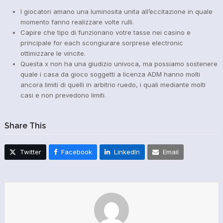
I giocatori amano una luminosita unita all’eccitazione in quale
momento fanno realizzare volte rulli.
Capire che tipo di funzionano votre tasse nei casino e
principale for each scongiurare sorprese electronic
ottimizzare le vincite.
Questa x non ha una giudizio univoca, ma possiamo sostenere
quale i casa da gioco soggetti a licenza ADM hanno molti
ancora limiti di quelli in arbitrio ruedo, i quali mediante molti
casi e non prevedono limiti.
Share This
Twitter
Facebook
LinkedIn
Email