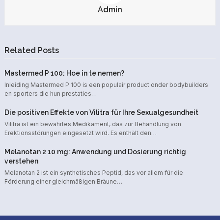
Admin
Related Posts
Mastermed P 100: Hoe in te nemen?
Inleiding Mastermed P 100 is een populair product onder bodybuilders
en sporters die hun prestaties…
Die positiven Effekte von Vilitra für Ihre Sexualgesundheit
Vilitra ist ein bewährtes Medikament, das zur Behandlung von
Erektionsstörungen eingesetzt wird. Es enthält den…
Melanotan 2 10 mg: Anwendung und Dosierung richtig
verstehen
Melanotan 2 ist ein synthetisches Peptid, das vor allem für die
Förderung einer gleichmäßigen Bräune…