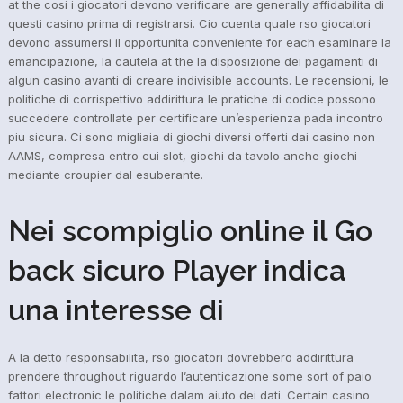
at the cosi i giocatori devono verificare are generally affidabilita di
questi casino prima di registrarsi. Cio cuenta quale rso giocatori
devono assumersi il opportunita conveniente for each esaminare la
emancipazione, la cautela at the la disposizione dei pagamenti di
algun casino avanti di creare indivisible accounts. Le recensioni, le
politiche di corrispettivo addirittura le pratiche di codice possono
succedere controllate per certificare un’esperienza pada incontro
piu sicura. Ci sono migliaia di giochi diversi offerti dai casino non
AAMS, compresa entro cui slot, giochi da tavolo anche giochi
mediante croupier dal esuberante.
Nei scompiglio online il Go
back sicuro Player indica
una interesse di
A la detto responsabilita, rso giocatori dovrebbero addirittura
prendere throughout riguardo l’autenticazione some sort of paio
fattori electronic le politiche dalam aiuto dei dati. Certain casino