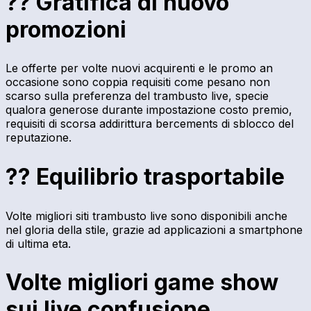
?? Gratifica di nuovo
promozioni
Le offerte per volte nuovi acquirenti e le promo an
occasione sono coppia requisiti come pesano non
scarso sulla preferenza del trambusto live, specie
qualora generose durante impostazione costo premio,
requisiti di scorsa addirittura bercements di sblocco del
reputazione.
?? Equilibrio trasportabile
Volte migliori siti trambusto live sono disponibili anche
nel gloria della stile, grazie ad applicazioni a smartphone
di ultima eta.
Volte migliori game show
sui live confusione