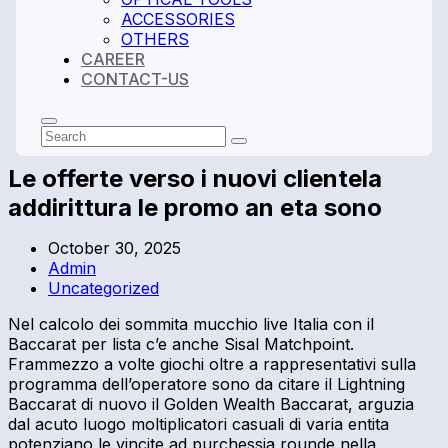
ACCESSORIES
OTHERS
CAREER
CONTACT-US
Search
Submit
Le offerte verso i nuovi clientela
addirittura le promo an eta sono
October 30, 2025
Admin
Uncategorized
Nel calcolo dei sommita mucchio live Italia con il
Baccarat per lista c’e anche Sisal Matchpoint.
Frammezzo a volte giochi oltre a rappresentativi sulla
programma dell’operatore sono da citare il Lightning
Baccarat di nuovo il Golden Wealth Baccarat, arguzia
dal acuto luogo moltiplicatori casuali di varia entita
potenziano le vincite ad purchessia rounde nella