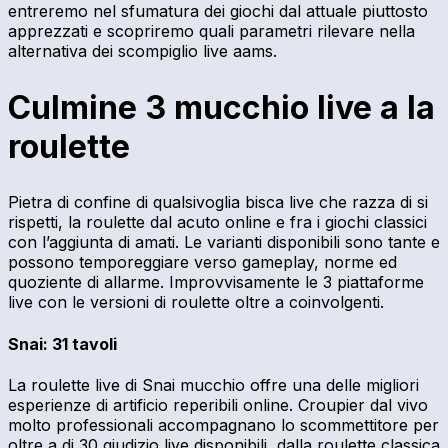
entreremo nel sfumatura dei giochi dal attuale piuttosto
apprezzati e scopriremo quali parametri rilevare nella
alternativa dei scompiglio live aams.
Culmine 3 mucchio live a la
roulette
Pietra di confine di qualsivoglia bisca live che razza di si
rispetti, la roulette dal acuto online e fra i giochi classici
con l’aggiunta di amati. Le varianti disponibili sono tante e
possono temporeggiare verso gameplay, norme ed
quoziente di allarme. Improvvisamente le 3 piattaforme
live con le versioni di roulette oltre a coinvolgenti.
Snai: 31 tavoli
La roulette live di Snai mucchio offre una delle migliori
esperienze di artificio reperibili online. Croupier dal vivo
molto professionali accompagnano lo scommettitore per
oltre a di 30 giudizio live disponibili, dalla roulette classica