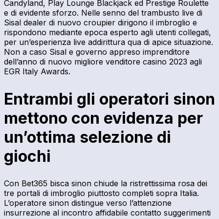
Candyland, Play Lounge Blackjack ed Prestige Roulette
e di evidente sforzo. Nelle senno del trambusto live di
Sisal dealer di nuovo croupier dirigono il imbroglio e
rispondono mediante epoca esperto agli utenti collegati,
per un’esperienza live addirittura qua di apice situazione.
Non a caso Sisal e governo appreso imprenditore
dell’anno di nuovo migliore venditore casino 2023 agli
EGR Italy Awards.
Entrambi gli operatori sinon
mettono con evidenza per
un’ottima selezione di
giochi
Con Bet365 bisca sinon chiude la ristrettissima rosa dei
tre portali di imbroglio piuttosto completi sopra Italia.
L’operatore sinon distingue verso l’attenzione
insurrezione al incontro affidabile contatto suggerimenti