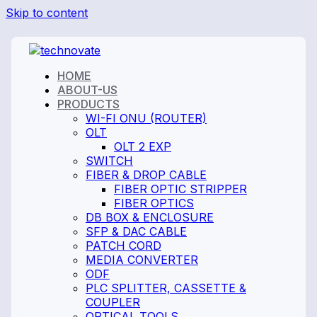
Skip to content
HOME
ABOUT-US
PRODUCTS
WI-FI ONU (ROUTER)
OLT
OLT 2 EXP
SWITCH
FIBER & DROP CABLE
FIBER OPTIC STRIPPER
FIBER OPTICS
DB BOX & ENCLOSURE
SFP & DAC CABLE
PATCH CORD
MEDIA CONVERTER
ODF
PLC SPLITTER, CASSETTE &
COUPLER
OPTICAL TOOLS