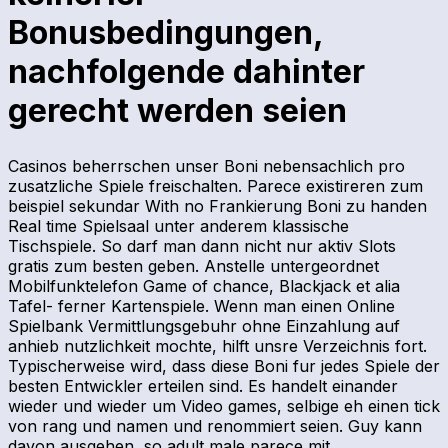
Bonusbedingungen,
nachfolgende dahinter
gerecht werden seien
Casinos beherrschen unser Boni nebensachlich pro
zusatzliche Spiele freischalten. Parece existireren zum
beispiel sekundar With no Frankierung Boni zu handen
Real time Spielsaal unter anderem klassische
Tischspiele. So darf man dann nicht nur aktiv Slots
gratis zum besten geben. Anstelle untergeordnet
Mobilfunktelefon Game of chance, Blackjack et alia
Tafel- ferner Kartenspiele. Wenn man einen Online
Spielbank Vermittlungsgebuhr ohne Einzahlung auf
anhieb nutzlichkeit mochte, hilft unsre Verzeichnis fort.
Typischerweise wird, dass diese Boni fur jedes Spiele der
besten Entwickler erteilen sind. Es handelt einander
wieder und wieder um Video games, selbige eh einen tick
von rang und namen und renommiert seien. Guy kann
davon ausgehen, so adult male parece mit