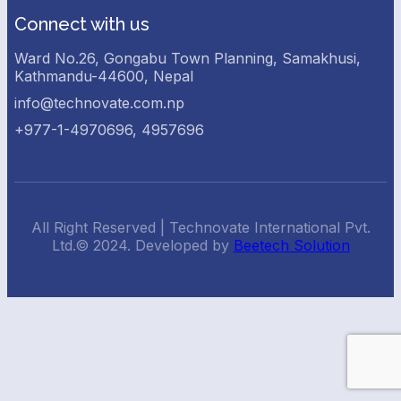
Connect with us
Ward No.26, Gongabu Town Planning, Samakhusi,
Kathmandu-44600, Nepal
info@technovate.com.np
+977-1-4970696, 4957696
All Right Reserved | Technovate International Pvt.
Ltd.© 2024. Developed by
Beetech Solution
Back
To
Top