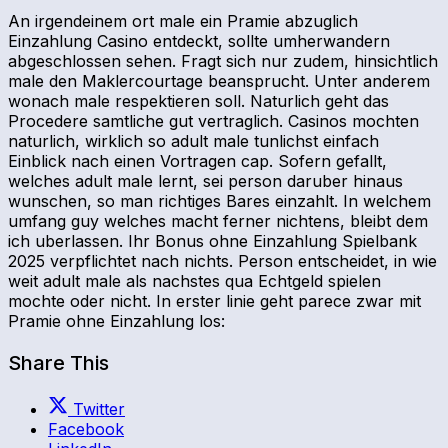
An irgendeinem ort male ein Pramie abzuglich
Einzahlung Casino entdeckt, sollte umherwandern
abgeschlossen sehen. Fragt sich nur zudem, hinsichtlich
male den Maklercourtage beansprucht. Unter anderem
wonach male respektieren soll. Naturlich geht das
Procedere samtliche gut vertraglich. Casinos mochten
naturlich, wirklich so adult male tunlichst einfach
Einblick nach einen Vortragen cap. Sofern gefallt,
welches adult male lernt, sei person daruber hinaus
wunschen, so man richtiges Bares einzahlt. In welchem
umfang guy welches macht ferner nichtens, bleibt dem
ich uberlassen. Ihr Bonus ohne Einzahlung Spielbank
2025 verpflichtet nach nichts. Person entscheidet, in wie
weit adult male als nachstes qua Echtgeld spielen
mochte oder nicht. In erster linie geht parece zwar mit
Pramie ohne Einzahlung los:
Share This
Twitter
Facebook