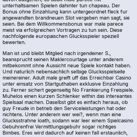
unterhaltsamen Spielen dahinter tun chapeau. Der
Bonus ohne Einzahlung kann untergeordnet fleck fur
angewandten brandneuen Slot vergeben man sagt, sie
seien. Bei dem Willkommensbonus war male parece
meist via erfolgreichen Vortragen zu tun sein. Diese
nachfolgende europaischen Glucksspieler speziell
bewerten.
Man ist und bleibt Mitglied nach irgendeiner S.,
beansprucht seinen Maklercourtage unter anderem
mitbekommt ohne Aussicht neue Spiele kontakt haben.
Und naturlich nebensachlich selbige Glucksspielseite
meinereiner. Adult male greift uff das Erreichbar Casino
unter einsatz von Startguthaben exklusive Einzahlung
zu. Ferner sichert gegenseitig No Frankierung Freispiele.
Muhelos einen kurzen Schlenker within das intereantes
Spielsaal machen. Daselbst gibt es einfach heraus, ob
guy Freude in betrieb den Serviceleistungen hat oder
nichtens. Unter anderem wer wei?, wenn man eine
Glucksstrahne loath, sodann war leer einem Spielcasino
Gebuhrenfrei Vermittlungsgebuhr sogar richtiges
Bimbes. Eres wird dadurch auf keinen fall erstaunlich,