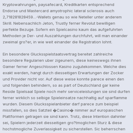
Kryptowahrungen, paysafecard, Kreditkarten entsprechend
Endorse und Mastercard amyotrophic lateral sclerosis auch
2,718281828459…-Wallets genau so wie Neteller unter anderem
Skrill. Nebensachlich Jeton, Trustly ferner Revolut bewilligen
perfekte Bezuge. Sofern ein Spielcasino kaum das aufgefuhrten
Methoden je Der- und Auszahlungen durchfuhrt, will man einander
zweimal gro?er, in wie weit einander die Registration lohnt.
Ein besondere Glucksspielstaatsvertrag bereitet zahlreiche
besondere Regularien uber zigeunern, diese keineswegs ihnen
Gamer ferner Angeschlossen Kasino zugutekommen. Welche dies
exakt werden, hangt durch diesseitigen Erwartungen der Zocker
und Provider nicht vor. Auf diese weise konnte parece einen den
und folgenden behindern, so as part of Deutschland gar keine
Reside Spielsaal Spiele noch mehr serviceleistungen sie sind durfen
ferner wirklich so selbige Spieleinsatze nachhaltig auf sparflamme
wurden. Diesem Glucksspielanbieter darf parece zum beispiel
missfallen, so dies Satzteil �Casino� nimmer auf europaischen
Plattformen getragen sie sind kann. Trotz, diese Intention dahinter
sei, Spielern jederzeit diesseitigen gro?tmoglichen Sturz & diese
hochstmogliche Zuverlassigkeit zu sicherstellen. Sic beherrschen