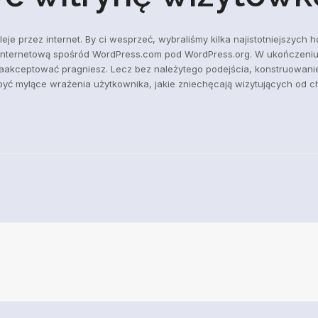
śleje przez internet. By ci wesprzeć, wybraliśmy kilka najistotniejszyc
ę internetową spośród WordPress.com pod WordPress.org. W ukończeniu
ie zaakceptować pragniesz. Lecz bez należytego podejścia, konstruowan
ć mylące wrażenia użytkownika, jakie zniechęcają wizytujących od chwi