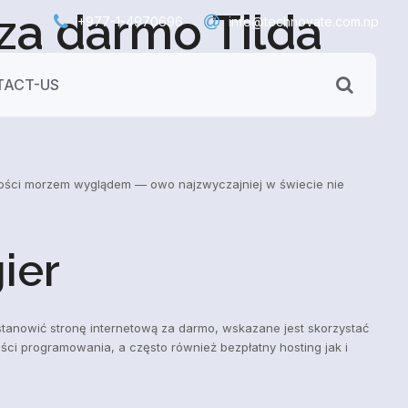
 za darmo Tilda
+977-1-4970696
info@technovate.com.np
ACT-US
ności morzem wyglądem — owo najzwyczajniej w świecie nie
ier
tanowić stronę internetową za darmo, wskazane jest skorzystać
ści programowania, a często również bezpłatny hosting jak i