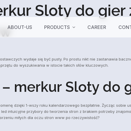
rkur Sloty do gier
ww
ABOUT-US
PRODUCTS
CAREER
CONT
tawczych wydaje się być pusty. Po prostu nikt nie zastanawia bacz
sprzętu do wyszukiwania w istocie takich słów kluczowych.
 merkur Sloty do g
domenę dzięki 1-wszy roku kalendarzowego bezpłatnie.
Życząc sobie us
ed intuicyjne przybory do tworzenia stron z brakiem potrzeby znajomo
orzeniu miłych dla oczu stron www po rzeczywistość?