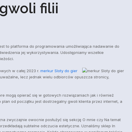
oli filii
) jest to platforma do programowania umożliwiająca nadawanie do
dwiedzenia jej wykorzystywania. Udostępniamy wszelkie
ieżości.
owych w całej 2023 r.
merkur Sloty do gier
uważalne, lecz jednak wielu odbiorców opuszcza stronicy,
óre mogą opierać się w gotowych rozwiązaniach jak i również
an od początku jest dostrzegalny gwoli klienta przez internet, a
na zwyczajnie owocnie posłużyć się sekcję O mnie czy Na temat
 przedkładają subtelne odczucia estetyczne. Uznaliśmy sklep In
kom sympatyczne promocje. Każde obrazowane w poniższym tekście