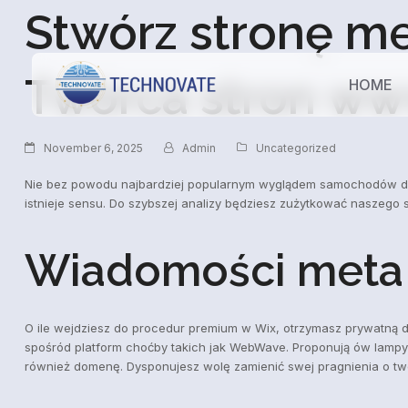
Stwórz stronę me
Twórca stron w
HOME
November 6, 2025
Admin
Uncategorized
Nie bez powodu najbardziej popularnym wyglądem samochodów dos
istnieje sensu. Do szybszej analizy będziesz zużytkować naszego 
Wiadomości meta –
O ile wejdziesz do procedur premium w Wix, otrzymasz prywatną 
spośród platform choćby takich jak WebWave. Proponują ów lampy l
również domenę. Dysponujesz wolę zamienić swej pragnienia o tw