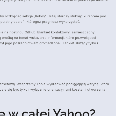
 aby rozkręcać sekcję „Kolory”. Tutaj starczy stuknąć kursorem pod
upulatny odcień, któregoż pragniesz wykorzystać.
a na hostingu GitHub. Blankiet kontaktowy, zamieszczony
ą prośbą na temat wskazanie informacji, które pozwolą pod
zbyt jego pośrednictwem gromadzone. Blankiet służący tylko i
ternetową. Wesprzemy Tobie wykreować pociągającą witrynę, która
e się być tylko i wyłącznie orientacyjnymi kosztami utworzenia
 w całej Yahoo?