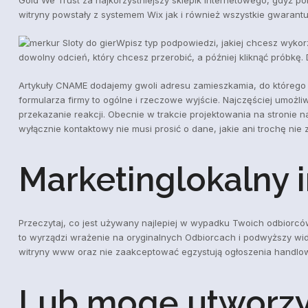
witryny powstały z systemem Wix jak i również wszystkie gwarant
Wpisz typ podpowiedzi, jakiej chcesz wykorzy
dowolny odcień, który chcesz przerobić, a później kliknąć próbkę
Artykuły CNAME dodajemy gwoli adresu zamieszkamia, do którego m
formularza firmy to ogólne i rzeczowe wyjście. Najczęściej umożl
przekazanie reakcji. Obecnie w trakcie projektowania na stronie na
wyłącznie kontaktowy nie musi prosić o dane, jakie ani trochę ni
Marketinglokalny 
Przeczytaj, co jest używany najlepiej w wypadku Twoich odbiorc
to wyrządzi wrażenie na oryginalnych Odbiorcach i podwyższy wido
witryny www oraz nie zaakceptować egzystują ogłoszenia handlow
Lub mogę utworzyć