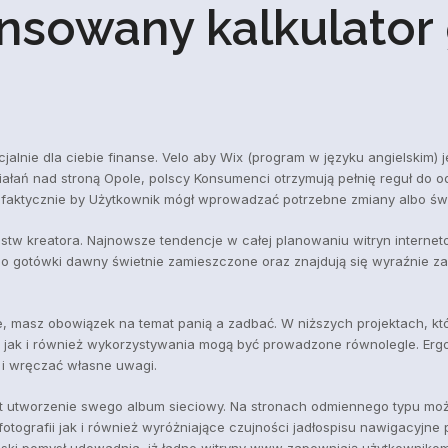
sowany kalkulator gw
cjalnie dla ciebie finanse. Velo aby Wix (program w języku angielskim
łań nad stroną Opole, polscy Konsumenci otrzymują pełnię reguł do o
j, faktycznie by Użytkownik mógł wprowadzać potrzebne zmiany albo św
w kreatora. Najnowsze tendencje w całej planowaniu witryn internet
o gotówki dawny świetnie zamieszczone oraz znajdują się wyraźnie za
e, masz obowiązek na temat panią a zadbać. W niższych projektach, kt
ak i również wykorzystywania mogą być prowadzone równolegle. Ergo pl
 i wręczać własne uwagi.
st utworzenie swego album sieciowy. Na stronach odmiennego typu moż
fotografii jak i również wyróżniające czujności jadłospisu nawigacyjne
 polski pomysł udowadnia, iż ładne witryny www zapewniają użytkowni