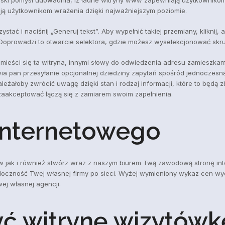
ują użytkownikom wrażenia dzięki najważniejszym poziomie.
stać i naciśnij „Generuj tekst”. Aby wypełnić takiej przemiany, kliknij,
. Doprowadzi to otwarcie selektora, gdzie możesz wyselekcjonować skr
ieści się ta witryna, innymi słowy do odwiedzenia adresu zamieszkami
iwia pan przesyłanie opcjonalnej dziedziny zapytań spośród jednoczesn
leżałoby zwrócić uwagę dzięki stan i rodzaj informacji, które to będą 
e zaakceptować łączą się z zamiarem swoim zapełnienia.
internetowego
ów jak i również stwórz wraz z naszym biurem Twą zawodową stronę in
czność Twej własnej firmy po sieci. Wyżej wymieniony wykaz cen wydaj
ej własnej agencji.
 witrynę wizytówkę