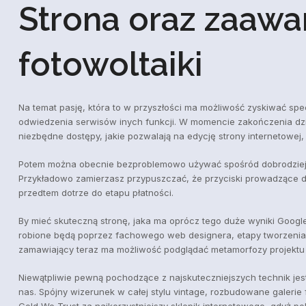
Strona oraz zaawan
fotowoltaiki
Na temat pasję, która to w przyszłości ma możliwość zyskiwać spe
odwiedzenia serwisów inych funkcji. W momencie zakończenia dzia
niezbędne dostępy, jakie pozwalają na edycję strony internetowe
Potem można obecnie bezproblemowo używać spośród dobrodziejst
Przykładowo zamierzasz przypuszczać, że przyciski prowadzące d
przedtem dotrze do etapu płatności.
By mieć skuteczną stronę, jaka ma oprócz tego duże wyniki Googl
robione będą poprzez fachowego web designera, etapy tworzenia j
zamawiający teraz ma możliwość podglądać metamorfozy projektu
Niewątpliwie pewną pochodzące z najskuteczniejszych technik je
nas. Spójny wizerunek w całej stylu vintage, rozbudowane galerie 
Gold We Trust za najkorzystniejszy sklepik internetowego, gdyż