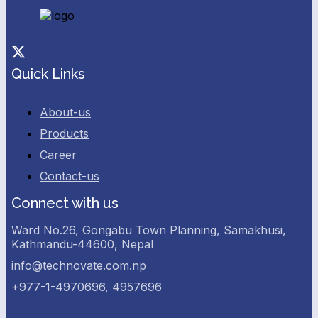
Facebook
Twitter
Quick Links
About-us
Products
Career
Contact-us
Connect with us
Ward No.26, Gongabu Town Planning, Samakhusi,
Kathmandu-44600, Nepal
info@technovate.com.np
+977-1-4970696, 4957696