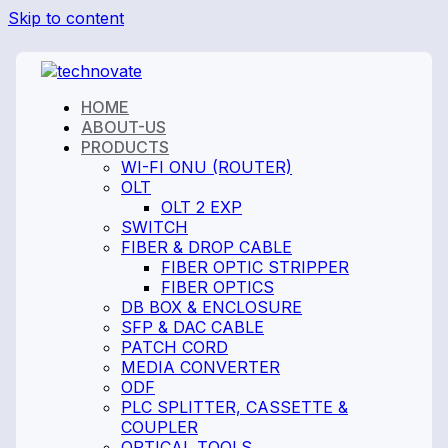
Skip to content
HOME
ABOUT-US
PRODUCTS
WI-FI ONU (ROUTER)
OLT
OLT 2 EXP
SWITCH
FIBER & DROP CABLE
FIBER OPTIC STRIPPER
FIBER OPTICS
DB BOX & ENCLOSURE
SFP & DAC CABLE
PATCH CORD
MEDIA CONVERTER
ODF
PLC SPLITTER, CASSETTE &
COUPLER
OPTICAL TOOLS