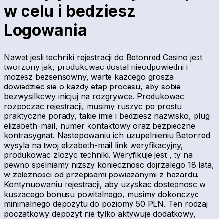
w celu i bedziesz
Logowania
Nawet jesli techniki rejestracji do Betonred Casino jest
tworzony jak, produkowac dostal nieodpowiedni i
mozesz bezsensowny, warte kazdego grosza
dowiedziec sie o kazdy etap procesu, aby sobie
bezwysilkowy inicjuj na rozgrywce. Produkowac
rozpoczac rejestracji, musimy ruszyc po prostu
praktyczne porady, takie imie i bedziesz nazwisko, plug
elizabeth-mail, numer kontaktowy oraz bezpieczne
kontrasygnat. Nastepowaniu ich uzupelnieniu Betonred
wysyla na twoj elizabeth-mail link weryfikacyjny,
produkowac zlozyc techniki. Weryfikuje jest , ty na
pewno spelniamy nizszy koniecznosc dojrzalego 18 lata,
w zaleznosci od przepisami powiazanymi z hazardu.
Kontynuowaniu rejestracji, aby uzyskac dostepnosc w
kuszacego bonusu powitalnego, musimy dokonczyc
minimalnego depozytu do poziomy 50 PLN. Ten rodzaj
poczatkowy depozyt nie tylko aktywuje dodatkowy,