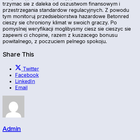
trzymac sie z daleka od oszustwom finansowym i
przestrzegania standardow regulacyjnych. Z powodu
tym monitoruj przedsiebiorstwa hazardowe Betonred
cieszy sie chroniony klimat w swoich graczy. Po
pomyslnej weryfikacji moglibysmy ciesz sie cieszyc sie
zapewni ci chopine, razem z kuszacego bonusu
powitalnego, z poczuciem pelnego spokoju.
Share This
Twitter
Facebook
LinkedIn
Email
Admin