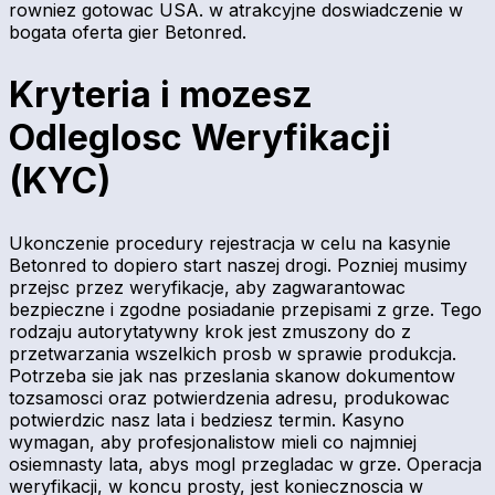
rowniez gotowac USA. w atrakcyjne doswiadczenie w
bogata oferta gier Betonred.
Kryteria i mozesz
Odleglosc Weryfikacji
(KYC)
Ukonczenie procedury rejestracja w celu na kasynie
Betonred to dopiero start naszej drogi. Pozniej musimy
przejsc przez weryfikacje, aby zagwarantowac
bezpieczne i zgodne posiadanie przepisami z grze. Tego
rodzaju autorytatywny krok jest zmuszony do z
przetwarzania wszelkich prosb w sprawie produkcja.
Potrzeba sie jak nas przeslania skanow dokumentow
tozsamosci oraz potwierdzenia adresu, produkowac
potwierdzic nasz lata i bedziesz termin. Kasyno
wymagan, aby profesjonalistow mieli co najmniej
osiemnasty lata, abys mogl przegladac w grze. Operacja
weryfikacji, w koncu prosty, jest koniecznoscia w