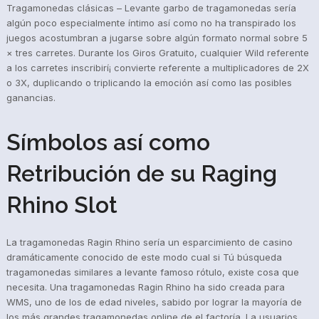
Tragamonedas clásicas – Levante garbo de tragamonedas serí­a
algún poco especialmente íntimo así­ como no ha transpirado los
juegos acostumbran a jugarse sobre algún formato normal sobre 5
× tres carretes. Durante los Giros Gratuito, cualquier Wild referente
a los carretes inscribirí¡ convierte referente a multiplicadores de 2X
o 3X, duplicando o triplicando la emoción así­ como las posibles
ganancias.
Símbolos así­ como
Retribución de su Raging
Rhino Slot
La tragamonedas Ragin Rhino serí­a un esparcimiento de casino
dramáticamente conocido de este modo cual si Tú búsqueda
tragamonedas similares a levante famoso rótulo, existe cosa que
necesita. Una tragamonedas Ragin Rhino ha sido creada para
WMS, uno de los de edad niveles, sabido por lograr la mayorí­a de
los más grandes tragamonedas online de el factoría. La usuarios