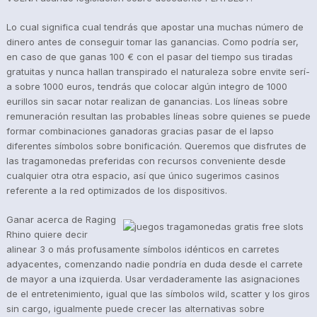
Lo cual significa cual tendrás que apostar una muchas número de
dinero antes de conseguir tomar las ganancias. Como podrí­a ser,
en caso de que ganas 100 € con el pasar del tiempo sus tiradas
gratuitas y nunca hallan transpirado el naturaleza sobre envite serí­
a sobre 1000 euros, tendrás que colocar algún integro de 1000
eurillos sin sacar notar realizan de ganancias. Los líneas sobre
remuneración resultan las probables líneas sobre quienes se puede
formar combinaciones ganadoras gracias pasar de el lapso
diferentes símbolos sobre bonificación. Queremos que disfrutes de
las tragamonedas preferidas con recursos conveniente desde
cualquier otra otra espacio, así que único sugerimos casinos
referente a la red optimizados de los dispositivos.
Ganar acerca de Raging
Rhino quiere decir
alinear 3 o más profusamente símbolos idénticos en carretes
adyacentes, comenzando nadie pondrí­a en duda desde el carrete
de mayor a una izquierda. Usar verdaderamente las asignaciones
de el entretenimiento, igual que las símbolos wild, scatter y los giros
sin cargo, igualmente puede crecer las alternativas sobre