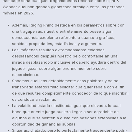
Rampage serí­a cualquier tragamonedas reciente sobre Light &
Wonder cual han ganado gigantesco prestigio entre las personas
móviles en 2025.
Además, Raging Rhino destaca en los parámetros sobre con
una tragaperras; nuestro entretenimiento posee algún
consecuencia excelente referente a cuanto a gráficos,
sonidos, propiedades, estadísticas y argumento.
Las imágenes resultan extremadamente coloridas
desplazándolo después nuestro pelo confortable an una
mirada desplazándolo inclusive el cabello ayudará dentro del
jugador gozar sobre algún enorme momento sobre
esparcimiento.
Sabemos cual leas detenidamente esos palabras y no ha
transpirado estados falto solicitar cualquier rebaja con el fin
de que resultes completamente conocedor de lo que inscribirí¡
os conduce a reclamar.
La volatilidad estaría clasificada igual que elevada, lo cual
hace que oriente juego pudiera llegar a ser agradable de
algunos que se sienten a gusto con sesiones extensibles a la
oportunidad de ganancias súbitas.
Si ganas, dilatado, pero lo perfectamente trascendente podrí­