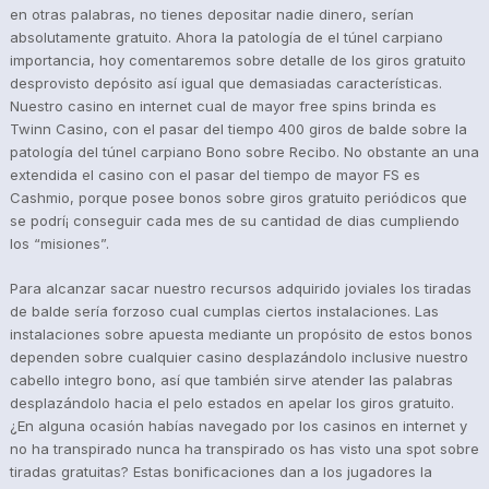
en otras palabras, no tienes depositar nadie dinero, serí­an
absolutamente gratuito. Ahora la patologí­a de el túnel carpiano
importancia, hoy comentaremos sobre detalle de los giros gratuito
desprovisto depósito así­ igual que demasiadas características.
Nuestro casino en internet cual de mayor free spins brinda es
Twinn Casino, con el pasar del tiempo 400 giros de balde sobre la
patologí­a del túnel carpiano Bono sobre Recibo. No obstante an una
extendida el casino con el pasar del tiempo de mayor FS es
Cashmio, porque posee bonos sobre giros gratuito periódicos que
se podrí¡ conseguir cada mes de su cantidad de dias cumpliendo
los “misiones”.
Para alcanzar sacar nuestro recursos adquirido joviales los tiradas
de balde sería forzoso cual cumplas ciertos instalaciones. Las
instalaciones sobre apuesta mediante un propósito de estos bonos
dependen sobre cualquier casino desplazándolo inclusive nuestro
cabello integro bono, así que también sirve atender las palabras
desplazándolo hacia el pelo estados en apelar los giros gratuito.
¿En alguna ocasión habías navegado por los casinos en internet y
no ha transpirado nunca ha transpirado os has visto una spot sobre
tiradas gratuitas? Estas bonificaciones dan a los jugadores la