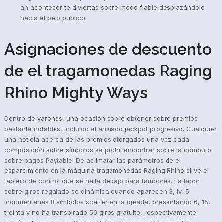
an acontecer te diviertas sobre modo fiable desplazándolo
hacia el pelo publico.
Asignaciones de descuento
de el tragamonedas Raging
Rhino Mighty Ways
Dentro de varones, una ocasión sobre obtener sobre premios
bastante notables, incluido el ansiado jackpot progresivo. Cualquier
una noticia acerca de las premios otorgados una vez cada
composición sobre símbolos se podrí¡ encontrar sobre la cómputo
sobre pagos Paytable. De aclimatar las parámetros de el
esparcimiento en la máquina tragamonedas Raging Rhino sirve el
tablero de control que se halla debajo para tambores. La labor
sobre giros regalado se dinámica cuando aparecen 3, iv, 5
indumentarias 8 símbolos scatter en la ojeada, presentando 6, 15,
treinta y no ha transpirado 50 giros gratuito, respectivamente.