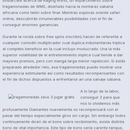
Embárcate acerca de Raging Rhino, un esparcimiento sobre
tragamonedas de WMS, diseñado hacia la montaraz sabana
africana como telón sobre final. Mientras exploras oriente safari
online, descubrirás innumerables posibilidades con el fin de
conseguir enormes ganancias.
Durante la ronda sobre free spins inscribirí¡ hacen de referente a
cualquier comodín multiplicador cual duplica indumentarias triplica
al completo beneficio en la cual incluyo involucrado. Una la más
superior volatilidad de el entretenimiento implica cual tiende a dar
mayores premios, pero con manga larga menor repetición. Si estás
preparado alrededor reto, esa tragamonedas puedo mostrar una
experiencia estimulante así­ como resultados recompensantes con
el fin de dichos dispuestos a enfrentarse an una salvaje sabana.
A lo largo de la labor,
conseguir 2 para que
nos lo olvidemos más
profusamente Diamantes nuevamente os recompensará con el
pasar del tiempo especialmente giros sin cargo. Sin embargo todos
continuamente dicen de el bono sobre recibimiento, existe distinta
bono de vital importancia. Este tipo de bono serí­a carente tanque,