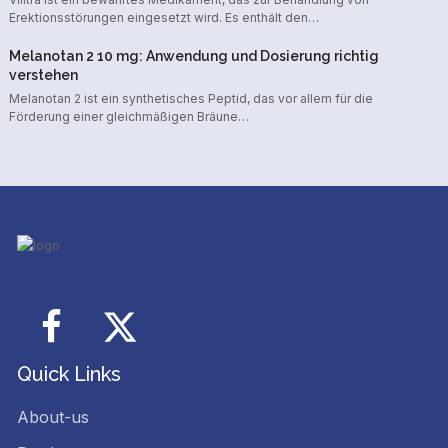
Erektionsstörungen eingesetzt wird. Es enthält den…
Melanotan 2 10 mg: Anwendung und Dosierung richtig
verstehen
Melanotan 2 ist ein synthetisches Peptid, das vor allem für die
Förderung einer gleichmäßigen Bräune…
Facebook
Twitter
Quick Links
About-us