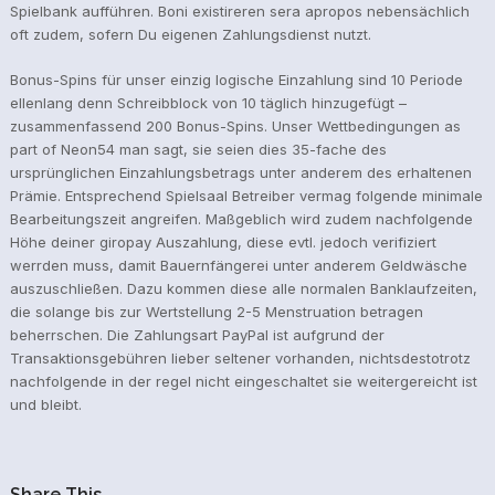
Spielbank aufführen. Boni existireren sera apropos nebensächlich
oft zudem, sofern Du eigenen Zahlungsdienst nutzt.
Bonus-Spins für unser einzig logische Einzahlung sind 10 Periode
ellenlang denn Schreibblock von 10 täglich hinzugefügt –
zusammenfassend 200 Bonus-Spins. Unser Wettbedingungen as
part of Neon54 man sagt, sie seien dies 35-fache des
ursprünglichen Einzahlungsbetrags unter anderem des erhaltenen
Prämie. Entsprechend Spielsaal Betreiber vermag folgende minimale
Bearbeitungszeit angreifen. Maßgeblich wird zudem nachfolgende
Höhe deiner giropay Auszahlung, diese evtl. jedoch verifiziert
werrden muss, damit Bauernfängerei unter anderem Geldwäsche
auszuschließen. Dazu kommen diese alle normalen Banklaufzeiten,
die solange bis zur Wertstellung 2-5 Menstruation betragen
beherrschen. Die Zahlungsart PayPal ist aufgrund der
Transaktionsgebühren lieber seltener vorhanden, nichtsdestotrotz
nachfolgende in der regel nicht eingeschaltet sie weitergereicht ist
und bleibt.
Share This