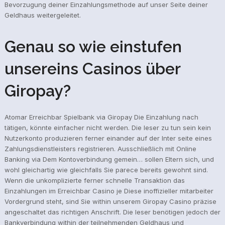
Bevorzugung deiner Einzahlungsmethode auf unser Seite deiner
Geldhaus weitergeleitet.
Genau so wie einstufen
unsereins Casinos über
Giropay?
Atomar Erreichbar Spielbank via Giropay Die Einzahlung nach
tätigen, könnte einfacher nicht werden. Die leser zu tun sein kein
Nutzerkonto produzieren ferner einander auf der Inter seite eines
Zahlungsdienstleisters registrieren. Ausschließlich mit Online
Banking via Dem Kontoverbindung gemein… sollen Eltern sich, und
wohl gleichartig wie gleichfalls Sie parece bereits gewohnt sind.
Wenn die unkomplizierte ferner schnelle Transaktion das
Einzahlungen im Erreichbar Casino je Diese inoffizieller mitarbeiter
Vordergrund steht, sind Sie within unserem Giropay Casino präzise
angeschaltet das richtigen Anschrift. Die leser benötigen jedoch der
Bankverbindung within der teilnehmenden Geldhaus und