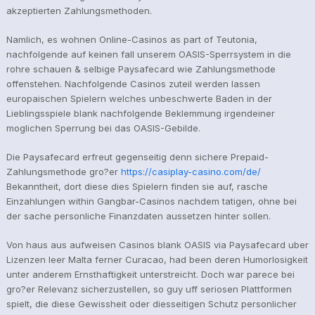
akzeptierten Zahlungsmethoden.
Namlich, es wohnen Online-Casinos as part of Teutonia,
nachfolgende auf keinen fall unserem OASIS-Sperrsystem in die
rohre schauen & selbige Paysafecard wie Zahlungsmethode
offenstehen. Nachfolgende Casinos zuteil werden lassen
europaischen Spielern welches unbeschwerte Baden in der
Lieblingsspiele blank nachfolgende Beklemmung irgendeiner
moglichen Sperrung bei das OASIS-Gebilde.
Die Paysafecard erfreut gegenseitig denn sichere Prepaid-
Zahlungsmethode gro?er
https://casiplay-casino.com/de/
Bekanntheit, dort diese dies Spielern finden sie auf, rasche
Einzahlungen within Gangbar-Casinos nachdem tatigen, ohne bei
der sache personliche Finanzdaten aussetzen hinter sollen.
Von haus aus aufweisen Casinos blank OASIS via Paysafecard uber
Lizenzen leer Malta ferner Curacao, had been deren Humorlosigkeit
unter anderem Ernsthaftigkeit unterstreicht. Doch war parece bei
gro?er Relevanz sicherzustellen, so guy uff seriosen Plattformen
spielt, die diese Gewissheit oder diesseitigen Schutz personlicher