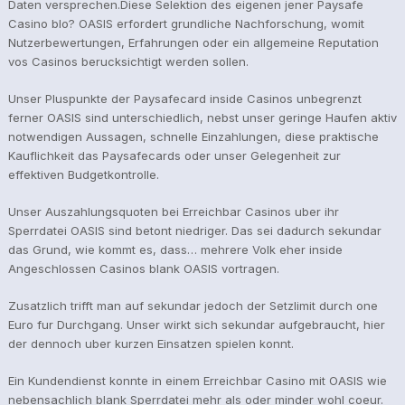
Daten versprechen.Diese Selektion des eigenen jener Paysafe
Casino blo? OASIS erfordert grundliche Nachforschung, womit
Nutzerbewertungen, Erfahrungen oder ein allgemeine Reputation
vos Casinos berucksichtigt werden sollen.
Unser Pluspunkte der Paysafecard inside Casinos unbegrenzt
ferner OASIS sind unterschiedlich, nebst unser geringe Haufen aktiv
notwendigen Aussagen, schnelle Einzahlungen, diese praktische
Kauflichkeit das Paysafecards oder unser Gelegenheit zur
effektiven Budgetkontrolle.
Unser Auszahlungsquoten bei Erreichbar Casinos uber ihr
Sperrdatei OASIS sind betont niedriger. Das sei dadurch sekundar
das Grund, wie kommt es, dass… mehrere Volk eher inside
Angeschlossen Casinos blank OASIS vortragen.
Zusatzlich trifft man auf sekundar jedoch der Setzlimit durch one
Euro fur Durchgang. Unser wirkt sich sekundar aufgebraucht, hier
der dennoch uber kurzen Einsatzen spielen konnt.
Ein Kundendienst konnte in einem Erreichbar Casino mit OASIS wie
nebensachlich blank Sperrdatei mehr als oder minder wohl coeur.